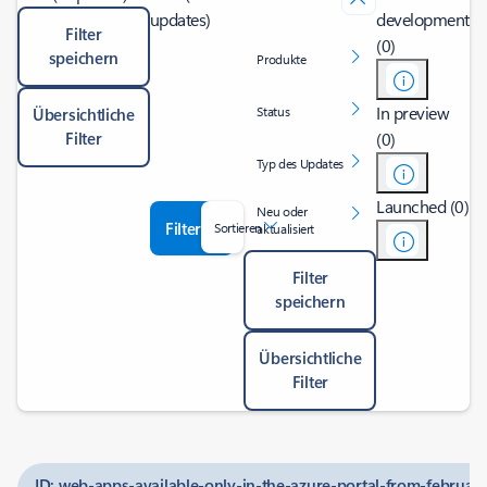
updates)
development
Filter
(0)
speichern
Produkte
In preview
Status
Übersichtliche
Filter
(0)
Typ des Updates
Launched (0)
Neu oder
Filter
Sortieren
aktualisiert
Filter
speichern
Übersichtliche
Filter
ID: web-apps-available-only-in-the-azure-portal-from-februar