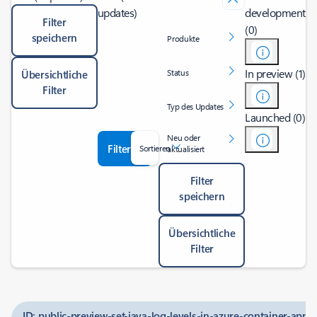
updates)
development
Filter
(0)
speichern
Produkte
In preview (1)
Status
Übersichtliche
Filter
Typ des Updates
Launched (0)
Neu oder
Filter
Sortieren
aktualisiert
Filter
speichern
Übersichtliche
Filter
ID: public-preview-set-java-log-levels-in-azure-container-apps