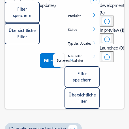
updates)
development
Filter
(0)
speichern
Produkte
In preview (1)
Status
Übersichtliche
Filter
Typ des Updates
Launched (0)
Neu oder
Filter
Sortieren
aktualisiert
Filter
speichern
Übersichtliche
Filter
ID: public-preview-host-resize