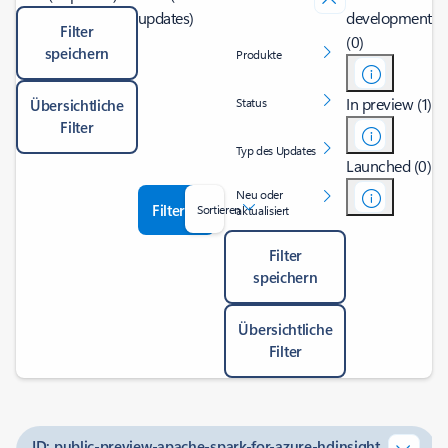
updates)
development
Filter
(0)
speichern
Produkte
In preview (1)
Status
Übersichtliche
Filter
Typ des Updates
Launched (0)
Neu oder
Filter
Sortieren
aktualisiert
Filter
speichern
Übersichtliche
Filter
ID: public-preview-apache-spark-for-azure-hdinsight