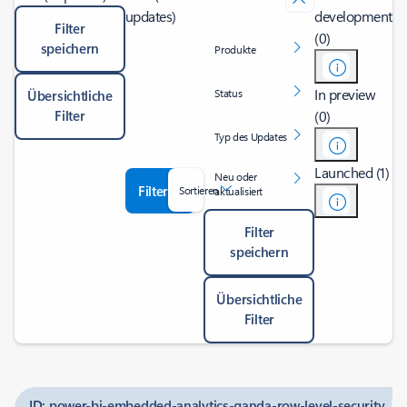
updates)
development
Filter
(0)
speichern
Produkte
In preview
Status
Übersichtliche
Filter
(0)
Typ des Updates
Launched (1)
Neu oder
Filter
Sortieren
aktualisiert
Filter
speichern
Übersichtliche
Filter
ID: power-bi-embedded-analytics-qanda-row-level-security