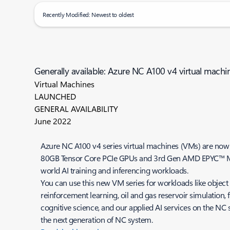
Recently Modified: Newest to oldest
Generally available: Azure NC A100 v4 virtual machin
Virtual Machines
LAUNCHED
GENERAL AVAILABILITY
June 2022
Azure NC A100 v4 series virtual machines (VMs) are now 
80GB Tensor Core PCIe GPUs and 3rd Gen AMD EPYC™ Mila
world AI training and inferencing workloads.
You can use this new VM series for workloads like objec
reinforcement learning, oil and gas reservoir simulation,
cognitive science, and our applied AI services on the NC
the next generation of NC system.