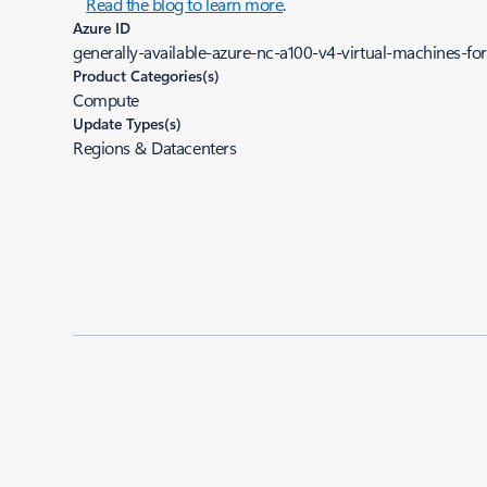
Read the blog to learn more
.
Azure ID
generally-available-azure-nc-a100-v4-virtual-machines-for
Product Categories(s)
Compute
Update Types(s)
Regions & Datacenters
Added to roadmap:
06/01/2022
|
Last modified:
06/01/2022
Share