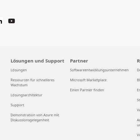
Lösungen und Support
Partner
R
Lösungen
Softwareentwicklungsunternehmen
D
Ressourcen für schnelleres
Microsoft Marketplace
B
Wachstum
Einen Partner finden
E
Lösungsarchitektur
S
Support
V
Demonstration von Azure mit
Diskussionsgelegenheit
A
u
V