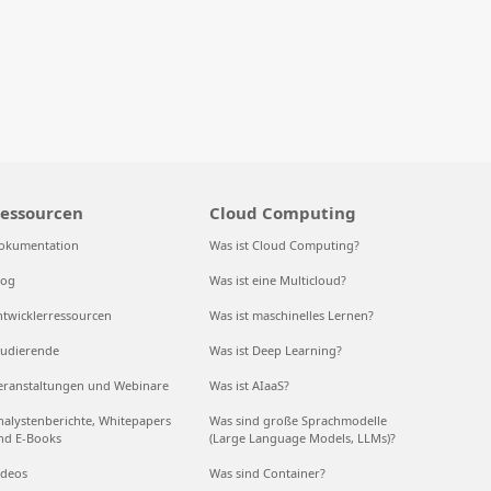
essourcen
Cloud Computing
okumentation
Was ist Cloud Computing?
log
Was ist eine Multicloud?
ntwicklerressourcen
Was ist maschinelles Lernen?
tudierende
Was ist Deep Learning?
eranstaltungen und Webinare
Was ist AIaaS?
nalystenberichte, Whitepapers
Was sind große Sprachmodelle
nd E-Books
(Large Language Models, LLMs)?
ideos
Was sind Container?