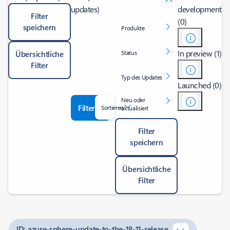
updates)
development
Filter
(0)
speichern
Produkte
In preview (1)
Status
Übersichtliche
Filter
Typ des Updates
Launched (0)
Neu oder
Filter
Sortieren
aktualisiert
Filter
speichern
Übersichtliche
Filter
ID: azure-sphere-update-to-the-18-11-release