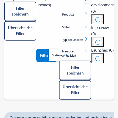
updates)
development
Filter
(0)
speichern
Produkte
In preview
Status
Übersichtliche
Filter
(0)
Typ des Updates
Launched (0)
Neu oder
Filter
Sortieren
aktualisiert
Filter
speichern
Übersichtliche
Filter
ID: azure-documentdb-supports-order-by-and-online-index-u