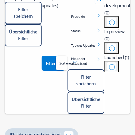
updates)
development
Filter
(0)
speichern
Produkte
In preview
Status
Übersichtliche
Filter
(0)
Typ des Updates
Launched (1)
Neu oder
Filter
Sortieren
aktualisiert
Filter
speichern
Übersichtliche
Filter
ID: adx-geo-updates-joins