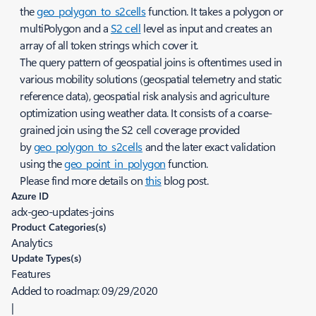
the
geo_polygon_to_s2cells
function. It takes a polygon or
multiPolygon and a
S2 cell
level as input and creates an
array of all token strings which cover it.
The query pattern of geospatial joins is oftentimes used in
various mobility solutions (geospatial telemetry and static
reference data), geospatial risk analysis and agriculture
optimization using weather data. It consists of a coarse-
grained join using the S2 cell coverage provided
by
geo_polygon_to_s2cells
and the later exact validation
using the
geo_point_in_polygon
function.
Please find more details on
this
blog post.
Azure ID
adx-geo-updates-joins
Product Categories(s)
Analytics
Update Types(s)
Features
Added to roadmap:
09/29/2020
|