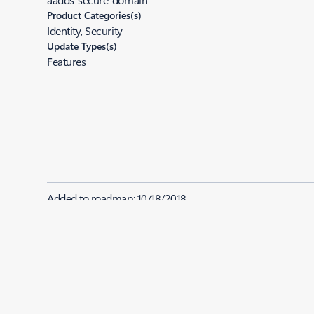
Product Categories(s)
Identity, Security
Update Types(s)
Features
Added to roadmap:
10/18/2018
|
Last modified:
10/18/2018
Share