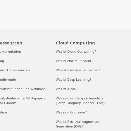
essourcen
Cloud Computing
okumentation
Was ist Cloud Computing?
log
Was ist eine Multicloud?
ntwicklerressourcen
Was ist maschinelles Lernen?
tudierende
Was ist Deep Learning?
eranstaltungen und Webinare
Was ist AIaaS?
nalystenberichte, Whitepapers
Was sind große Sprachmodelle
nd E-Books
(Large Language Models, LLMs)?
ideos
Was sind Container?
Was ist Retrieval-Augmented
Generation (RAG)?