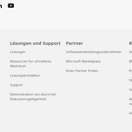
Lösungen und Support
Partner
R
Lösungen
Softwareentwicklungsunternehmen
D
Ressourcen für schnelleres
Microsoft Marketplace
B
Wachstum
Einen Partner finden
E
Lösungsarchitektur
S
Support
V
Demonstration von Azure mit
Diskussionsgelegenheit
A
u
V