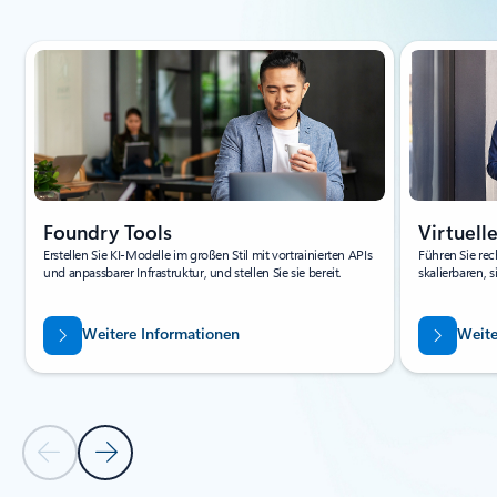
Folie 1 von 4 wird angezeigt
Foundry Tools
Virtuel
Erstellen Sie KI-Modelle im großen Stil mit vortrainierten APIs
Führen Sie re
und anpassbarer Infrastruktur, und stellen Sie sie bereit.
skalierbaren, 
Weitere Informationen
Weite
Vorherige Folie
Nächste Folie