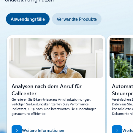
Anwendungsfälle
Verwandte Produkte
Folie 1 von 3 wird angezeigt
Analysen nach dem Anruf für
Automat
Callcenter
Steuerp
Generieren Sie Erkenntnisse aus Anrufaufzeichnungen,
Vereinfachen S
verfolgen Sie Leistungskennzahlen (Key Performance
Daten aus Ste
Indicators, KPIs) nach, und beantworten Sie Kundenfragen
konsolidierte 
genauer und effizienter.
Dokumente hin
Weitere Informationen
Weite