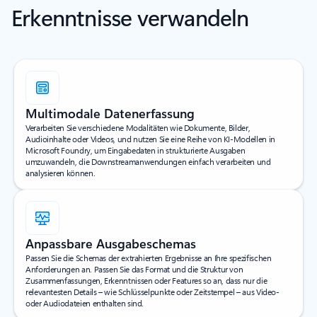
Erkenntnisse verwandeln
Multimodale Datenerfassung
Verarbeiten Sie verschiedene Modalitäten wie Dokumente, Bilder,
Audioinhalte oder Videos, und nutzen Sie eine Reihe von KI-Modellen in
Microsoft Foundry, um Eingabedaten in strukturierte Ausgaben
umzuwandeln, die Downstreamanwendungen einfach verarbeiten und
analysieren können.
Anpassbare Ausgabeschemas
Passen Sie die Schemas der extrahierten Ergebnisse an Ihre spezifischen
Anforderungen an. Passen Sie das Format und die Struktur von
Zusammenfassungen, Erkenntnissen oder Features so an, dass nur die
relevantesten Details – wie Schlüsselpunkte oder Zeitstempel – aus Video-
oder Audiodateien enthalten sind.