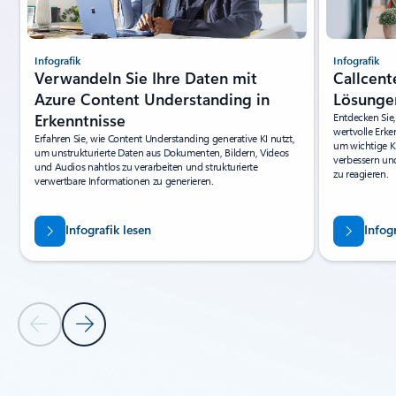
Infografik
Infografik
Verwandeln Sie Ihre Daten mit
Callcent
Azure Content Understanding in
Lösunge
Erkenntnisse
Entdecken Sie
wertvolle Erk
Erfahren Sie, wie Content Understanding generative KI nutzt,
um wichtige K
um unstrukturierte Daten aus Dokumenten, Bildern, Videos
verbessern un
und Audios nahtlos zu verarbeiten und strukturierte
zu reagieren.
verwertbare Informationen zu generieren.
Infografik lesen
Infog
Vorherige Folie
Nächste Folie
Zurück zu den Steuerelementen „RESSOURCEN“