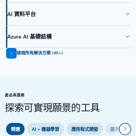
AI 資料平台
Azure AI 基礎結構
返回索引標籤
檢視所有解決方案 (40+)
產品與服務
探索可實現願景的工具
下一
精選
AI + 機器學習
應用程式開發
運算
資