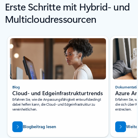
Erste Schritte mit Hybrid- und
Multicloudressourcen
2
Blog
Dokumentati
Cloud- und Edgeinfrastrukturtrends
Azure Ar
Erfahren Sie, wie die Anpassungsfähigkeit entwurfsbedingt
Erfahren Sie, 
dabei helfen kann, die Cloud- und Edgeinfrastruktur zu
die sich über 
vereinheitlichen.
erstrecken.
Blogbeitrag lesen
Weite