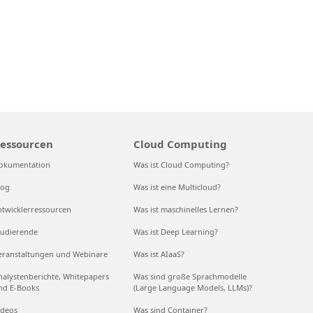
essourcen
Cloud Computing
okumentation
Was ist Cloud Computing?
log
Was ist eine Multicloud?
ntwicklerressourcen
Was ist maschinelles Lernen?
tudierende
Was ist Deep Learning?
eranstaltungen und Webinare
Was ist AIaaS?
nalystenberichte, Whitepapers
Was sind große Sprachmodelle
nd E-Books
(Large Language Models, LLMs)?
ideos
Was sind Container?