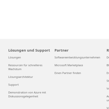
Lösungen und Support
Partner
R
Lösungen
Softwareentwicklungsunternehmen
D
Ressourcen für schnelleres
Microsoft Marketplace
B
Wachstum
Einen Partner finden
E
Lösungsarchitektur
S
Support
V
Demonstration von Azure mit
Diskussionsgelegenheit
A
u
V