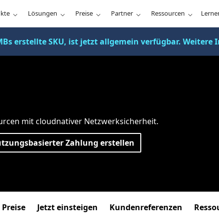
kte
Lösungen
Preise
Partner
Ressourcen
Lerne
MBs erstellte SKU, ist jetzt allgemein verfügbar. Weitere
urcen mit cloudnativer Netzwerksicherheit.
tzungsbasierter Zahlung erstellen
Preise
Jetzt einsteigen
Kundenreferenzen
Resso