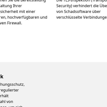
hen Sie die Bereitstellung
Die TLS-Inspektion (Transpo
altung Ihrer
Security) verhindert die Üb
icherheit mit einer
von Schadsoftware über
aren, hochverfügbaren und
verschlüsselte Verbindunge
ven Firewall.
rk
rohungsschutz,
egulierter
rhält
zahl von