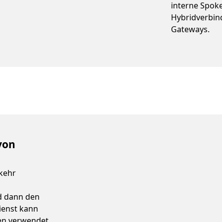
interne Spok
Hybridverbin
Gateways.
von
kehr
d dann den
ienst kann
ien verwendet