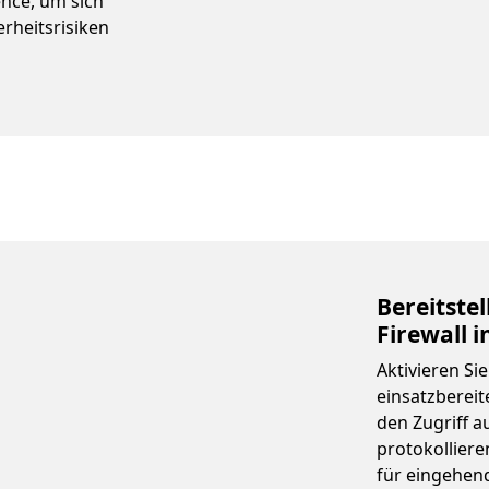
ence, um sich
rheitsrisiken
Bereitste
Firewall 
Aktivieren Si
einsatzbereit
den Zugriff 
protokollieren
für eingehen