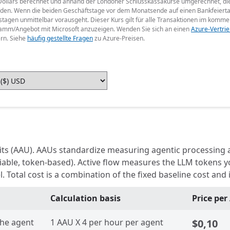
Dollars berechnet und anhand der Londoner Schlusskassakurse umgerechnet, di
n. Wenn die beiden Geschäftstage vor dem Monatsende auf einen Bankfeiertag i
tstagen unmittelbar vorausgeht. Dieser Kurs gilt für alle Transaktionen im kom
gramm/Angebot mit Microsoft anzuzeigen. Wenden Sie sich an einen
Azure-Vertrie
ern. Siehe
häufig gestellte Fragen
zu Azure-Preisen.
its (AAU). AAUs standardize measuring agentic processing ac
ariable, token-based). Active flow measures the LLM tokens
 Total cost is a combination of the fixed baseline cost and
Calculation basis
Price pe
he agent
1 AAU X 4 per hour per agent
$0,10