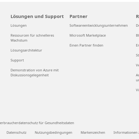
Lösungen und Support
Partner
R
Lösungen
Softwareentwicklungsunternehmen
D
Ressourcen für schnelleres
Microsoft Marketplace
B
Wachstum
Einen Partner finden
E
Lösungsarchitektur
S
Support
V
Demonstration von Azure mit
Diskussionsgelegenheit
A
u
V
erbraucherdatenschutz für Gesundheitsdaten
Datenschutz
Nutzungsbedingungen
Markenzeichen
Informationen