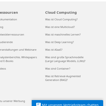
essourcen
Cloud Computing
okumentation
Was ist Cloud Computing?
log
Was ist eine Multicloud?
ntwicklerressourcen
Was ist maschinelles Lernen?
tudierende
Was ist Deep Learning?
eranstaltungen und Webinare
Was ist AIaaS?
nalystenberichte, Whitepapers
Was sind große Sprachmodelle
nd E-Books
(Large Language Models, LLMs)?
ideos
Was sind Container?
Was ist Retrieval-Augmented
Generation (RAG)?
 zu unserer Werbung
EU Compliance DoCs
© Microsoft 2026
Mit unserem Vertriebsteam chatten