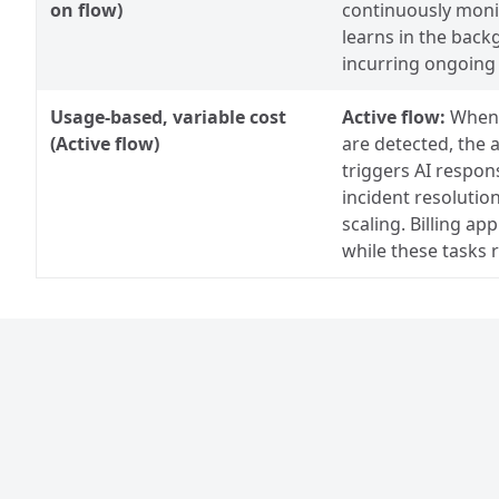
on flow)
continuously moni
learns in the back
incurring ongoing
Usage-based, variable cost
Active flow:
When 
(Active flow)
are detected, the 
triggers AI respon
incident resolutio
scaling. Billing app
while these tasks 