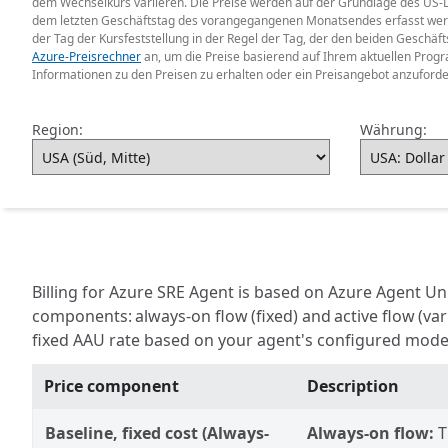
dem Wechselkurs variieren. Die Preise werden auf der Grundlage des US-
dem letzten Geschäftstag des vorangegangenen Monatsendes erfasst werde
der Tag der Kursfeststellung in der Regel der Tag, der den beiden Geschäf
Azure-Preisrechner
an, um die Preise basierend auf Ihrem aktuellen Pro
Informationen zu den Preisen zu erhalten oder ein Preisangebot anzuford
Region:
Währung:
Billing for Azure SRE Agent is based on Azure Agent Un
components: always-on flow (fixed) and active flow (v
fixed AAU rate based on your agent's configured model.
Price component
Description
Baseline, fixed cost (Always-
Always-on flow:
T