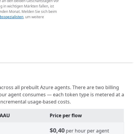
e an den beiden Geschäftstagen vor
n wichtigen Märkten fallen, ist
menden Monat. Melden Sie sich beim
bsspezialisten
, um weitere
ross all prebuilt Azure agents. There are two billing
 your agent consumes — each token type is metered at a
 incremental usage-based costs.
r AAU
Price per flow
$0,40
per hour per agent