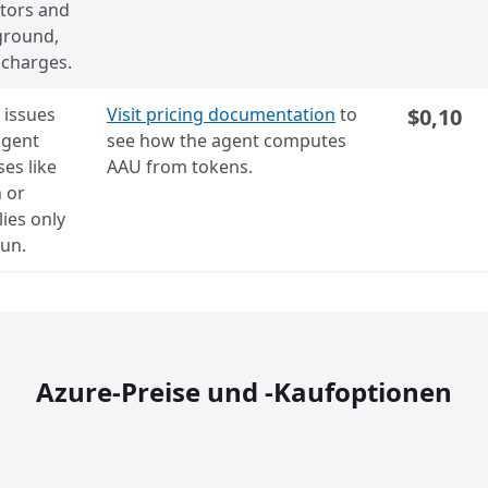
tors and
ground,
 charges.
issues
Visit pricing documentation
to
$0,10
agent
see how the agent computes
ses like
AAU from tokens.
n or
lies only
run.
Azure-Preise und -Kaufoptionen