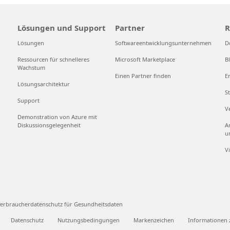
Lösungen und Support
Partner
R
Lösungen
Softwareentwicklungsunternehmen
D
Ressourcen für schnelleres
Microsoft Marketplace
B
Wachstum
Einen Partner finden
E
Lösungsarchitektur
S
Support
V
Demonstration von Azure mit
Diskussionsgelegenheit
A
u
V
erbraucherdatenschutz für Gesundheitsdaten
Datenschutz
Nutzungsbedingungen
Markenzeichen
Informationen