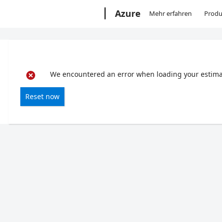
Microsoft
Azure
Mehr erfahren
Produ
We encountered an error when loading your estimate
Reset now