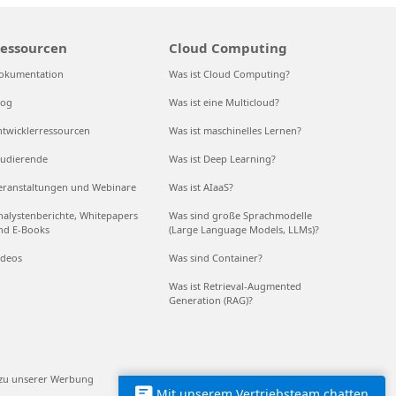
essourcen
Cloud Computing
okumentation
Was ist Cloud Computing?
log
Was ist eine Multicloud?
ntwicklerressourcen
Was ist maschinelles Lernen?
tudierende
Was ist Deep Learning?
eranstaltungen und Webinare
Was ist AIaaS?
nalystenberichte, Whitepapers
Was sind große Sprachmodelle
nd E-Books
(Large Language Models, LLMs)?
ideos
Was sind Container?
Was ist Retrieval-Augmented
Generation (RAG)?
 zu unserer Werbung
EU Compliance DoCs
© Microsoft 2026
Mit unserem Vertriebsteam chatten