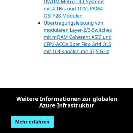
DWDM Metro-DCI-Systems
mit 4 TB/s und 100G PAM4
QSFP28-Modulen
Übertragungsleistung von
modularen Layer-2/3-Switches
mit mQAM Coherent ASIC und
CFP2-ACOs über Flex-Grid OLS
mit 104 Kanälen mit 37,5 GHz
Weitere Informationen zur globalen
Azure-Infrastruktur
Mehr erfahren