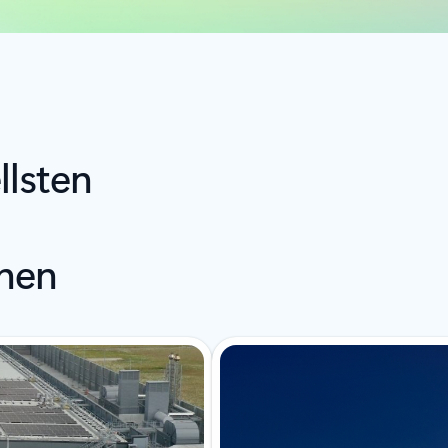
llsten
nen