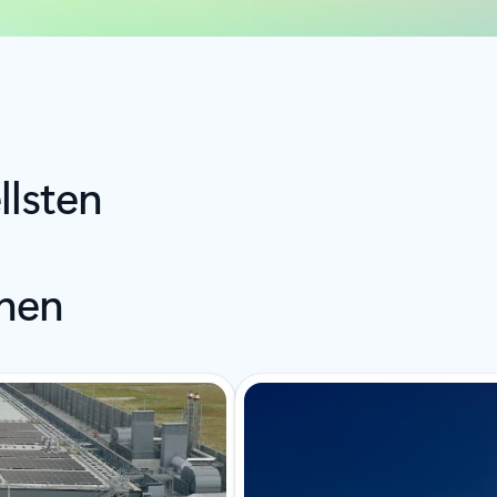
llsten
nen