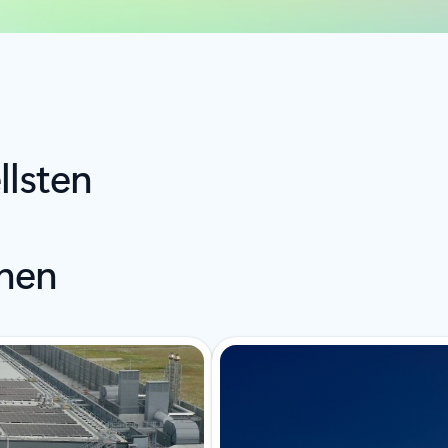
llsten
nen