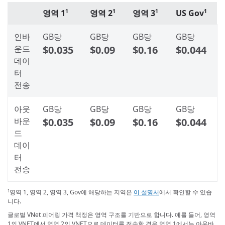
영역 1
영역 2
영역 3
US Gov
1
1
1
1
인바
GB당
GB당
GB당
GB당
운드
$0.035
$0.09
$0.16
$0.044
데이
터
전송
아웃
GB당
GB당
GB당
GB당
바운
$0.035
$0.09
$0.16
$0.044
드
데이
터
전송
영역 1, 영역 2, 영역 3, Gov에 해당하는 지역은
이 설명서
에서 확인할 수 있습
1
니다.
글로벌 VNet 피어링 가격 책정은 영역 구조를 기반으로 합니다. 예를 들어, 영역
1의 VNET에서 영역 2의 VNET으로 데이터를 전송할 경우 영역 1에서는 아웃바