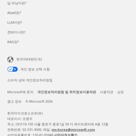
딥 러닝이란?
AIaaS란?
LLM이란?
컨테이너란?
RAG란?
한국어(대한민국)
개인 정보 선택 사항
소비자 상태 개인정보처리방침
Microsoft에 문의
개인정보처리방침 및 위치정보이용약관
사용약관
상표
광고 정보
© Microsoft 2026
한국마이크로소프트(유)
대표이사: 조원우
주소: (우)110-150 서울 종로구 종로1길 50 더 케이트윈타워 A동 12층
전화번호: 02-531-4500, 메일:
ms-korea@microsoft.com
사업자등록번호: 120-81-05948
사업자정보확인