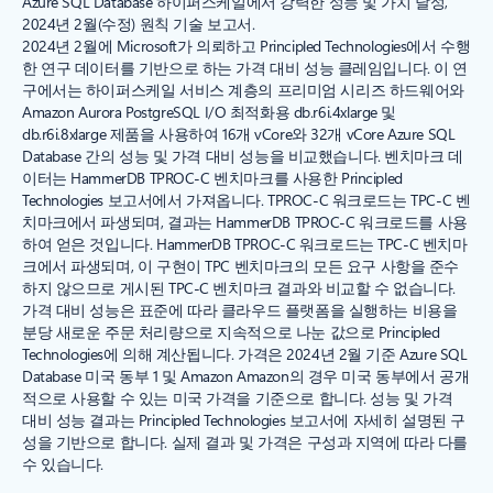
Azure SQL Database 하이퍼스케일에서 강력한 성능 및 가치 달성,
2024년 2월(수정) 원칙 기술 보고서.
2024년 2월에 Microsoft가 의뢰하고 Principled Technologies에서 수행
한 연구 데이터를 기반으로 하는 가격 대비 성능 클레임입니다. 이 연
구에서는 하이퍼스케일 서비스 계층의 프리미엄 시리즈 하드웨어와
Amazon Aurora PostgreSQL I/O 최적화용 db.r6i.4xlarge 및
db.r6i.8xlarge 제품을 사용하여 16개 vCore와 32개 vCore Azure SQL
Database 간의 성능 및 가격 대비 성능을 비교했습니다. 벤치마크 데
이터는 HammerDB TPROC-C 벤치마크를 사용한 Principled
Technologies 보고서에서 가져옵니다. TPROC-C 워크로드는 TPC-C 벤
치마크에서 파생되며, 결과는 HammerDB TPROC-C 워크로드를 사용
하여 얻은 것입니다. HammerDB TPROC-C 워크로드는 TPC-C 벤치마
크에서 파생되며, 이 구현이 TPC 벤치마크의 모든 요구 사항을 준수
하지 않으므로 게시된 TPC-C 벤치마크 결과와 비교할 수 없습니다.
가격 대비 성능은 표준에 따라 클라우드 플랫폼을 실행하는 비용을
분당 새로운 주문 처리량으로 지속적으로 나눈 값으로 Principled
Technologies에 의해 계산됩니다. 가격은 2024년 2월 기준 Azure SQL
Database 미국 동부 1 및 Amazon Amazon의 경우 미국 동부에서 공개
적으로 사용할 수 있는 미국 가격을 기준으로 합니다. 성능 및 가격
대비 성능 결과는 Principled Technologies 보고서에 자세히 설명된 구
성을 기반으로 합니다. 실제 결과 및 가격은 구성과 지역에 따라 다를
수 있습니다.