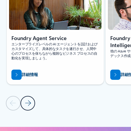
Foundry Agent Service
Foundry
エンタープライズレベルの AI エージェントを設計および
Intellig
カスタマイズして、具体的なタスクを遂行させ、人間中
他の Azur
心のプロセスを保ちながら複雑なビジネス プロセスの自
デックス作成
動化を実現しましょう。
詳細情報
詳細
前のスライド
次のスライド
[関連製品] セクションに戻る