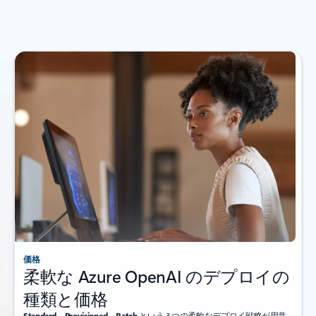
価格
柔軟な Azure OpenAI のデプロイの
種類と価格
Standard
、
Provisioned
、
Batch
という 3 つの柔軟なデプロイ戦略が用意