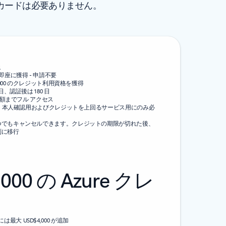
—クレジット カードは必要ありません。
象
ットを即座に獲得 - 申請不要
,000 のクレジット利用資格を獲得
、認証後は 180 日
度額までフル アクセス
ドは、本人確認用およびクレジットを上回るサービス用にのみ必
つでもキャンセルできます。クレジットの期限が切れた後、
制に移行
000 の Azure クレ
は最大 USD$4,000 が追加