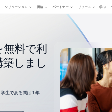
ソリューション
価格
パートナー
リソース
学ぶ
ts を無料で利
構築しまし
生である間は 1 年