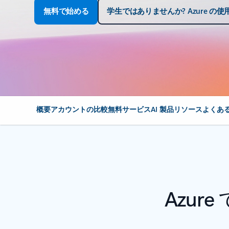
無料で始める
学生ではありませんか? Azure の
概要
アカウントの比較
無料サービス
AI 製品
リソース
よくあ
Azu