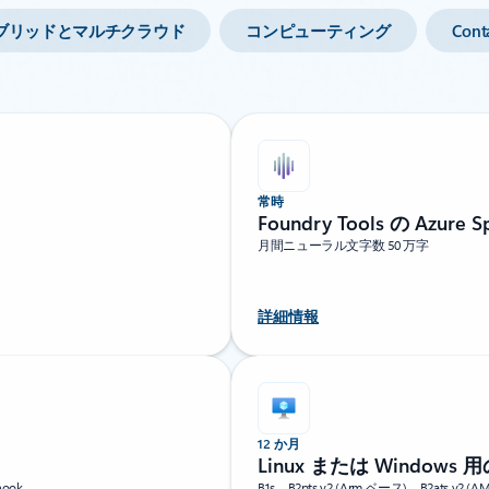
ブリッドとマルチクラウド
コンピューティング
Cont
常時
Foundry Tools の Azure S
月間ニューラル文字数 50 万字
詳細情報
12 か月
Linux または Windows 用の 
ook
B1s、B2pts v2 (Arm ベース)、B2ats 