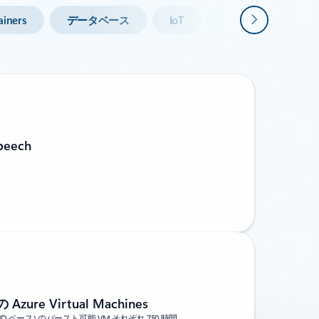
次
ainers
データベース
IoT
管理とガバナンス
peech
Azure Virtual Machines
v2 (AMD ベース) のバースト可能 VM それぞれ 750 時間