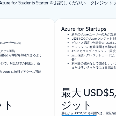
 または Azure for Students Starter をお試しください
Azure for Startups
新規の Azure ユーザーのみが対
USD$1,000 の Azure クレジ
re ユーザーのみ)
ビジネス認証で合計最大 USD$5
クレジットの有効期間は当初 90 日
アクセス可能
Azure カタログにクレジット限
学生の開発者が学習を加速できるよう
支出保護 - クレジット カー
要*
分野で、対話型での探索と、迅
利用量の確約なしで開始し、い
または使い切った後は従量課金
Azure に無料でアクセス可能
最大 USD$5,
ット
ジット
最初から USD$1,000 を利用でき、認証後に