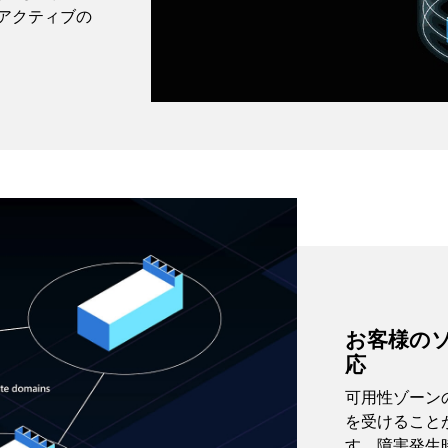
-アクティブの
お客様の
応
可用性ゾーン
を受けること
す。障害発生