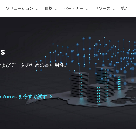
ソリューション
価格
パートナー
リソース
学ぶ
es
およびデータのための高可用性。
y Zones を今すぐ試す