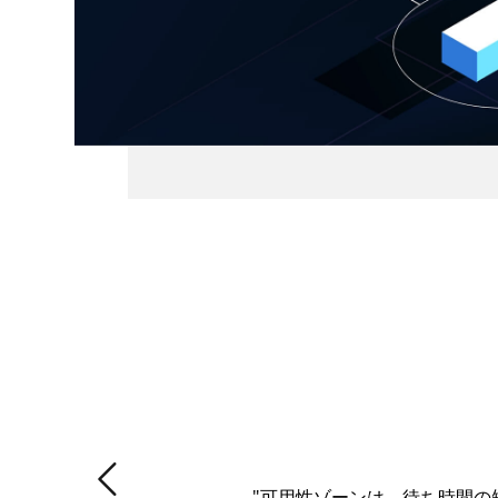
Skip バナー
スライド全 2 枚の 1 枚目。Adobe
前のスライド
"可用性ゾーンは、待ち時間の