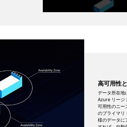
高可用性
データ所在地
Azure リ
可用性のニー
のプライマリ
様のデータに
すれば、自動