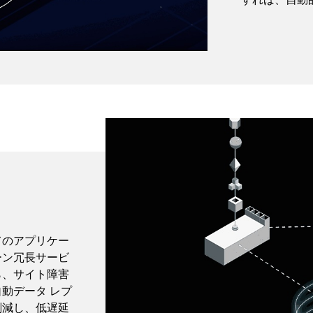
てのアプリケー
ーン冗長サービ
ら、サイト障害
動データ レプ
削減し、低遅延