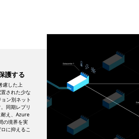
保護する
考慮した上
配置された少な
ジョン別ネット
す。同期レプリ
え、Azure
待機時間の境界を実
ゼロに抑えるこ