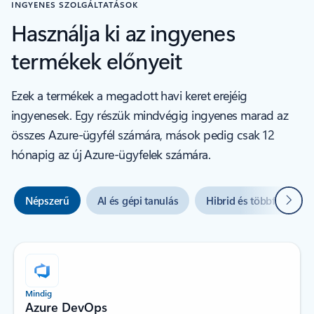
INGYENES SZOLGÁLTATÁSOK
Használja ki az ingyenes
termékek előnyeit
Ezek a termékek a megadott havi keret erejéig
ingyenesek. Egy részük mindvégig ingyenes marad az
összes Azure-ügyfél számára, mások pedig csak 12
hónapig az új Azure-ügyfelek számára.
Követ
Népszerű
AI és gépi tanulás
Hibrid és többfelhős
Mindig
Azure DevOps