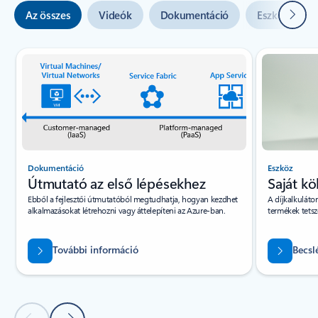
Követ
Az összes
Videók
Dokumentáció
Eszközök
Dia {0} {1} jelzője
Dokumentáció
Eszköz
Útmutató az első lépésekhez
Saját kö
Ebből a fejlesztői útmutatóból megtudhatja, hogyan kezdhet
A díjkalkuláto
alkalmazásokat létrehozni vagy áttelepíteni az Azure-ban.
termékek tetsz
További információ
Becsl