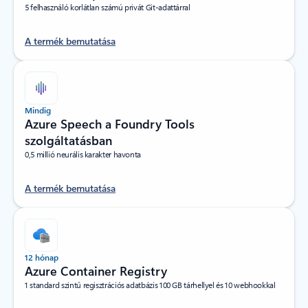
5 felhasználó korlátlan számú privát Git-adattárral
A termék bemutatása
Mindig
Azure Speech a Foundry Tools
szolgáltatásban
0,5 millió neurális karakter havonta
A termék bemutatása
12 hónap
Azure Container Registry
1 standard szintű regisztrációs adatbázis 100 GB tárhellyel és 10 webhookkal