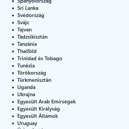
Spanyolország
Srí Lanka
Svédország
Svájc
Tajvan
Tádzsikisztán
Tanzánia
Thaiföld
Trinidad és Tobago
Tunézia
Törökország
Türkmenisztán
Uganda
Ukrajna
Egyesült Arab Emírségek
Egyesült Királyság
Egyesült Államok
Uruguay