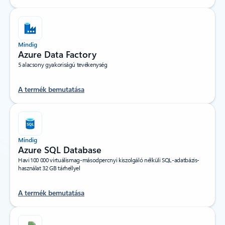
Mindig
Azure Data Factory
5 alacsony gyakoriságú tevékenység
A termék bemutatása
Mindig
Azure SQL Database
Havi 100 000 virtuálismag-másodpercnyi kiszolgáló nélküli SQL-adatbázis-
használat 32 GB tárhellyel
A termék bemutatása