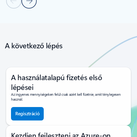
Előző dia
Következő dia
Vissza a lapokra
Vissza a forgótár navigációs vezérlőihez
A következő lépés
A használatalapú fizetés első
lépései
Az ingyenes mennyiségeken felül csak azért kell fizetnie, amit ténylegesen
használ.
Regisztráció
Kezdjen fejleszteni az Azure-on