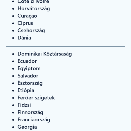
Côte d’Ivoire
Horvátország
Curaçao
Ciprus
Csehország
Dánia
Dominikai Köztársaság
Ecuador
Egyiptom
Salvador
Észtország
Etiópia
Feröer szigetek
Fidzsi
Finnország
Franciaország
Georgia