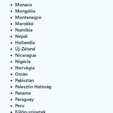
Monaco
Mongólia
Montenegró
Marokkó
Namíbia
Nepál
Hollandia
Új-Zéland
Nicaragua
Nigéria
Norvégia
Omán
Pakisztán
Palesztin Hatóság
Panama
Paraguay
Peru
Fülöp-szigetek