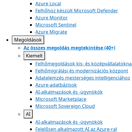
Azure Local
Felhőhöz készült Microsoft Defender
Azure Monitor
Microsoft Sentinel
Azure Migrate
Megoldások
Az összes megoldás megtekintése (40+)
Kiemelt
Felhőmegoldások kis- és középvállalatokna
Felhőmigrálási és modernizációs központ
Adatelemzés mesterséges intelligenciához
Azure-adatbázisok
AI-alkalmazások és ‑ügynökök
Microsoft Marketplace
Microsoft Sovereign Cloud
AI
AI-alkalmazások és ‑ügynökök
Felelősen alkalmazott AI az Azure-ral