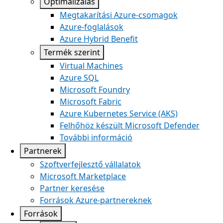
Optimalizálás
Megtakarítási Azure-csomagok
Azure-foglalások
Azure Hybrid Benefit
Termék szerint
Virtual Machines
Azure SQL
Microsoft Foundry
Microsoft Fabric
Azure Kubernetes Service (AKS)
Felhőhöz készült Microsoft Defender
További információ
Partnerek
Szoftverfejlesztő vállalatok
Microsoft Marketplace
Partner keresése
Források Azure-partnereknek
Források