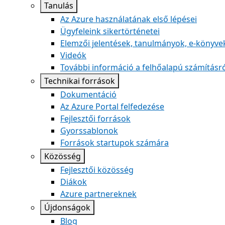
Tanulás
Az Azure használatának első lépései
Ügyfeleink sikertörténetei
Elemzői jelentések, tanulmányok, e-könyve
Videók
További információ a felhőalapú számításr
Technikai források
Dokumentáció
Az Azure Portal felfedezése
Fejlesztői források
Gyorssablonok
Források startupok számára
Közösség
Fejlesztői közösség
Diákok
Azure partnereknek
Újdonságok
Blog