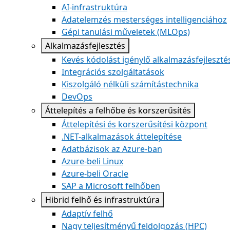
AI-infrastruktúra
Adatelemzés mesterséges intelligenciához
Gépi tanulási műveletek (MLOps)
Alkalmazásfejlesztés
Kevés kódolást igénylő alkalmazásfejleszté
Integrációs szolgáltatások
Kiszolgáló nélküli számítástechnika
DevOps
Áttelepítés a felhőbe és korszerűsítés
Áttelepítési és korszerűsítési központ
.NET-alkalmazások áttelepítése
Adatbázisok az Azure-ban
Azure-beli Linux
Azure-beli Oracle
SAP a Microsoft felhőben
Hibrid felhő és infrastruktúra
Adaptív felhő
Nagy teljesítményű feldolgozás (HPC)