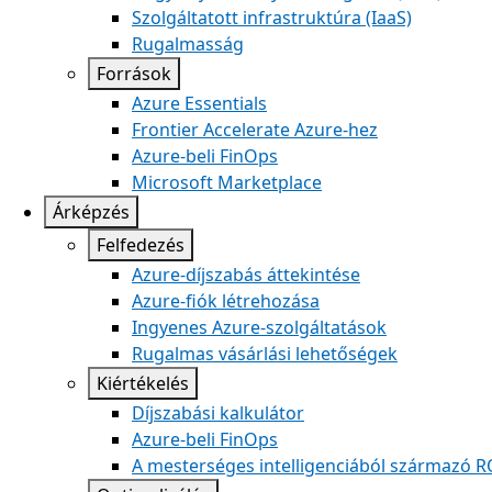
Szolgáltatott infrastruktúra (IaaS)
Rugalmasság
Források
Azure Essentials
Frontier Accelerate Azure-hez
Azure-beli FinOps
Microsoft Marketplace
Árképzés
Felfedezés
Azure-díjszabás áttekintése
Azure-fiók létrehozása
Ingyenes Azure-szolgáltatások
Rugalmas vásárlási lehetőségek
Kiértékelés
Díjszabási kalkulátor
Azure-beli FinOps
A mesterséges intelligenciából származó R