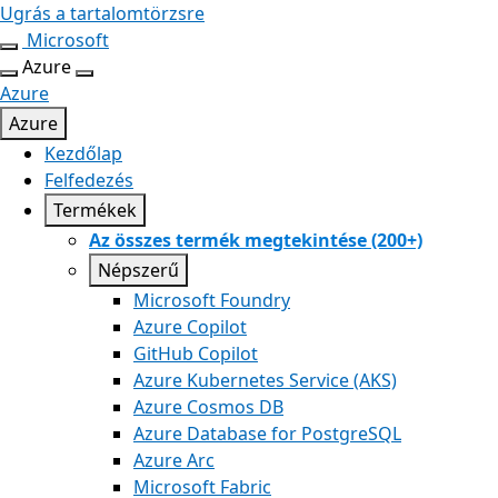
Ugrás a tartalomtörzsre
Microsoft
Azure
Azure
Azure
Kezdőlap
Felfedezés
Termékek
Az összes termék megtekintése (200+)
Népszerű
Microsoft Foundry
Azure Copilot
GitHub Copilot
Azure Kubernetes Service (AKS)
Azure Cosmos DB
Azure Database for PostgreSQL
Azure Arc​
Microsoft Fabric