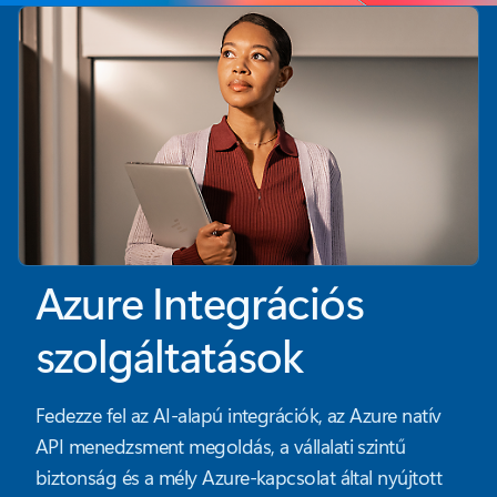
Azure Integrációs
szolgáltatások
Fedezze fel az AI-alapú integrációk, az Azure natív
API menedzsment megoldás, a vállalati szintű
biztonság és a mély Azure-kapcsolat által nyújtott