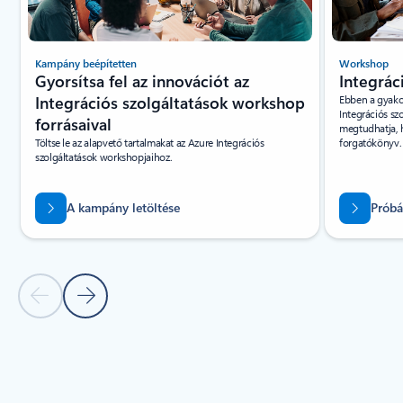
Kampány beépítetten
Workshop
Gyorsítsa fel az innovációt az
Integrác
Integrációs szolgáltatások workshop
Ebben a gyako
Integrációs sz
forrásaival
megtudhatja, h
Töltse le az alapvető tartalmakat az Azure Integrációs
forgatókönyv.
szolgáltatások workshopjaihoz.
A kampány letöltése
Próbá
Előző dia
Következő dia
Vissza a lapokra
Vissza az ERŐFORRÁSOK – Partnerek lapszakaszra