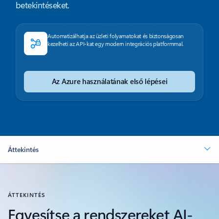
betekintéseket.
Automatizálhatja az üzleti folyamatokat és biztonságosan
kezelheti az API-kat egy modern integrációs platformmal.
Az Azure használatának első lépései
Áttekintés
ÁTTEKINTÉS
Egyesítse a rendszereket AI-