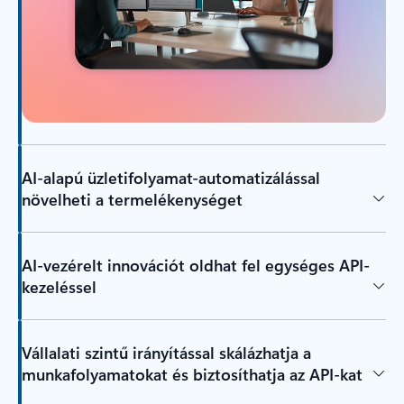
AI-alapú üzletifolyamat-automatizálással
növelheti a termelékenységet
AI-vezérelt innovációt oldhat fel egységes API-
kezeléssel
Vállalati szintű irányítással skálázhatja a
munkafolyamatokat és biztosíthatja az API-kat