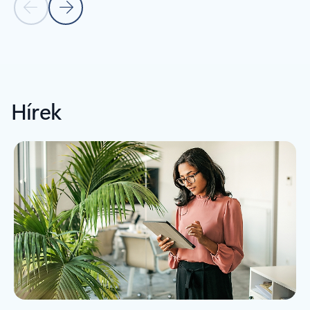
Előző dia
Következő dia
Vissza az ÜGYFELEINK SIKERTÖRTÉNETEI szakaszhoz
Hírek