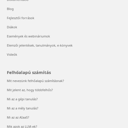
Blog
Fejlesztői források
Diákok
Események és webináriumok
Elemzői jelentések, tanulmányok, e-könyvek
Videók
Felhőalapú számítás
Mit nevezünk felhőalapú számításnak?
Mit jelent az, hogy többfelhős?
Mi az a gépi tanulás?
Mi az a mély tanulás?
Mi az az AIaaS?
Mik azok az LLM-ek?