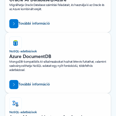
Migrálhatja Oracle Database számítási feladatait, és használja ki az Oracle és
az Azure kombinált erejét.
További információ
NoSQL-adatbázisok
Azure DocumentDB
MongoDB-kompatibilis AI-alkalmazásokat hozhat létre és futtathat, valamint
szabványosíthatja NoSQL-adatait egy nyílt forráskódú, többfelhős
adatbázissal.
További információ
NoSQL-adatbázisok