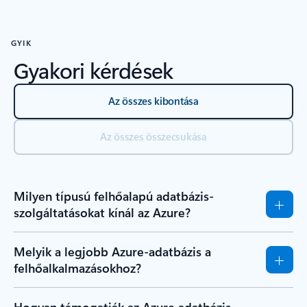
GYIK
Gyakori kérdések
Az összes kibontása
Az összes összecsukása
Milyen típusú felhőalapú adatbázis-
szolgáltatásokat kínál az Azure?
Melyik a legjobb Azure-adatbázis a
felhőalkalmazásokhoz?
Hogyan támogatják az Azure adatbázis-