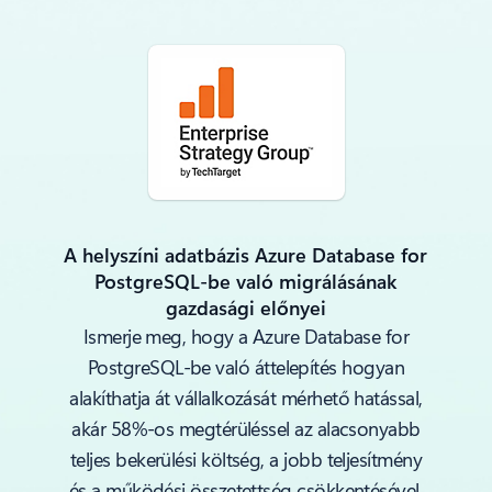
A helyszíni adatbázis Azure Database for
PostgreSQL-be való migrálásának
gazdasági előnyei
Ismerje meg, hogy a Azure Database for
PostgreSQL-be való áttelepítés hogyan
alakíthatja át vállalkozását mérhető hatással,
akár 58%-os megtérüléssel az alacsonyabb
teljes bekerülési költség, a jobb teljesítmény
és a működési összetettség csökkentésével.