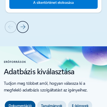
A sikertörténet elolvasása
Előző dia
Következő dia
Vissza az ÜGYFELEINK SIKERTÖRTÉNETEI szakaszhoz
ERŐFORRÁSOK
Adatbázis kiválasztása
Tudjon meg többet arról, hogyan válassza ki a
megfelelő adatbázis szolgáltatást az igényeihez.
Dokumentáció
Tanulmányok
E-könyvek