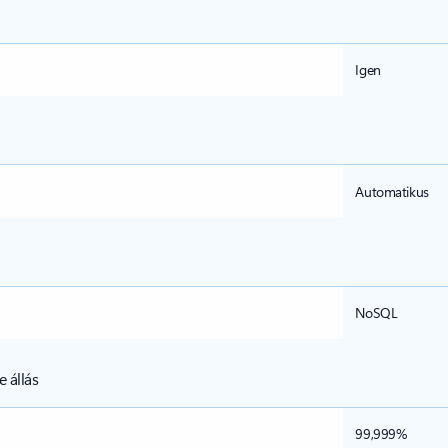
Igen
Automatikus
NoSQL
e állás
99,999%