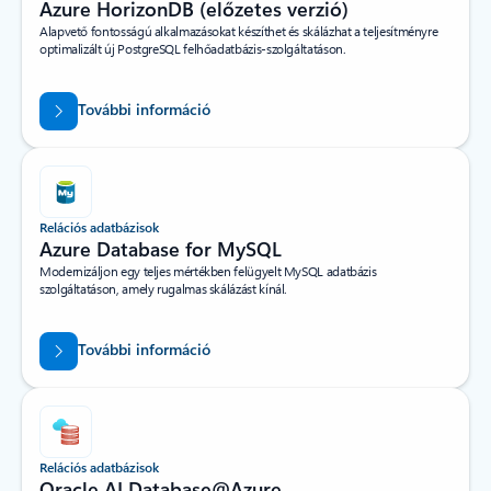
Azure HorizonDB (előzetes verzió)
Alapvető fontosságú alkalmazásokat készíthet és skálázhat a teljesítményre
optimalizált új PostgreSQL felhőadatbázis-szolgáltatáson.
További információ
Relációs adatbázisok
Azure Database for MySQL​
Modernizáljon egy teljes mértékben felügyelt MySQL adatbázis
szolgáltatáson, amely rugalmas skálázást kínál.
További információ
Relációs adatbázisok
Oracle AI Database@Azure