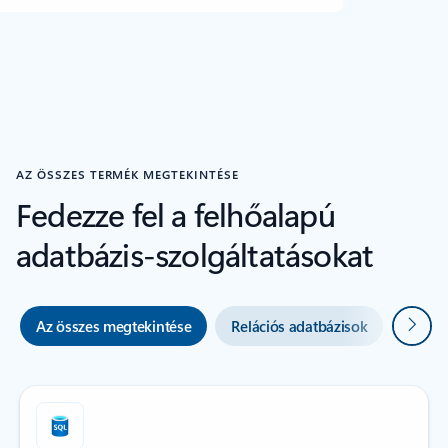
AZ ÖSSZES TERMÉK MEGTEKINTÉSE
Fedezze fel a felhőalapú
adatbázis-szolgáltatásokat
Követ
Az összes megtekintése
Relációs adatbázisok
NoSQL