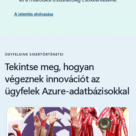
A jelentés elolvasása
ÜGYFELEINK SIKERTÖRTÉNETEI
Tekintse meg, hogyan
végeznek innovációt az
ügyfelek Azure-adatbázisokkal
1/6. dia megjelenítése