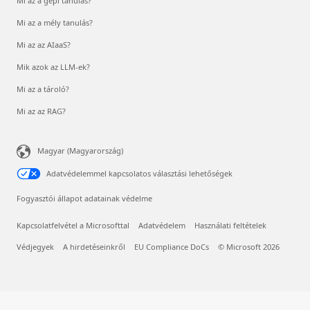
Mi az a gépi tanulás?
Mi az a mély tanulás?
Mi az az AIaaS?
Mik azok az LLM-ek?
Mi az a tároló?
Mi az az RAG?
Magyar (Magyarország)
Adatvédelemmel kapcsolatos választási lehetőségek
Fogyasztói állapot adatainak védelme
Kapcsolatfelvétel a Microsofttal
Adatvédelem
Használati feltételek
Védjegyek
A hirdetéseinkről
EU Compliance DoCs
© Microsoft 2026