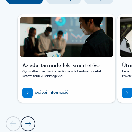
1/3. dia megjelenítése
Az adattármodellek ismertetése
Útm
Gyors áttekintést kaphat az Azure adattárolási modellek
Fedezz
közötti főbb különbségekről.
követe
További információ
Előző dia
Következő dia