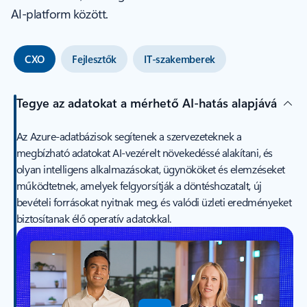
AI-platform között.
CXO
Fejlesztők
IT-szakemberek
Tegye az adatokat a mérhető AI-hatás alapjává
Az Azure-adatbázisok segítenek a szervezeteknek a
megbízható adatokat AI-vezérelt növekedéssé alakítani, és
olyan intelligens alkalmazásokat, ügynököket és elemzéseket
működtetnek, amelyek felgyorsítják a döntéshozatalt, új
bevételi forrásokat nyitnak meg, és valódi üzleti eredményeket
biztosítanak élő operatív adatokkal.