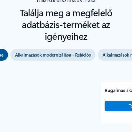
TERMÉKEK ÖSSZEHASONLÍTÁSA
Találja meg a megfelelő
adatbázis-terméket az
igényeihez
se
Alkalmazások modernizálása - Relációs
Alkalmazások 
Rugalmas sk
T