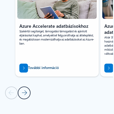
Azure Accelerate adatbázisokhoz
Azur
Szakértői segítséget, támogatási támogatást és ajánlott
adat
eljárásokat kaphat, amelyekkel felgyorsíthatja az áttelepítést,
Akár 35
és magabiztosan modernizálhatja az adatbázisokat az Azure-
használ
ban.
adatbáz
miközbe
változá
További információ
Előző dia
Következő dia
Vissza az ELŐNYÖK szakaszra