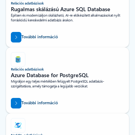
Relációs adatbázisok
Rugalmas skálázású Azure SQL Database
Építsen és modernizáljon skálázható, AI-re előkészített alkalmazásokat nyílt
forráskódú kereskedelmi adatbázis árakon.
További információ
Relációs adatbázisok
Azure Database for PostgreSQL
Migráljon egy teljes mértékben felügyelt PostgreSQL adatbázis-
szolgáltatásra, amely támogatja a legújabb verziókat.
További információ
NoSQL-adatbázisok