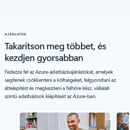
Vissza a lapokra
Vissza az ERŐFORRÁSOK szakaszhoz
AJÁNLATOK
Takarítson meg többet, és
kezdjen gyorsabban
Fedezze fel az Azure-adatbázisajánlatokat, amelyek
segítenek csökkenteni a költségeket, felgyorsítani az
áttelepítést és megkezdeni a felhőre kész, vállalati
szintű adatbázisok kiépítését az Azure-ban.
1/5. dia megjelenítése