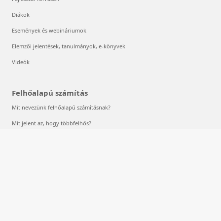
Fejlesztői források
Diákok
Események és webináriumok
Elemzői jelentések, tanulmányok, e-könyvek
Videók
Felhőalapú számítás
Mit nevezünk felhőalapú számításnak?
Mit jelent az, hogy többfelhős?
Mi az a gépi tanulás?
Mi az a mély tanulás?
Mi az az AIaaS?
Mik azok az LLM-ek?
Mi az a tároló?