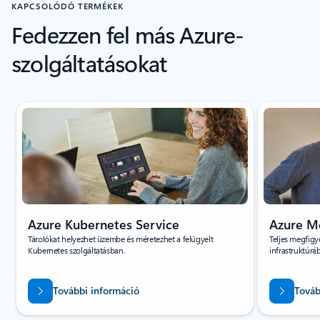
KAPCSOLÓDÓ TERMÉKEK
Fedezzen fel más Azure-
szolgáltatásokat
1/4 dia megjelenítése
Azure Kubernetes Service
Azure M
Tárolókat helyezhet üzembe és méretezhet a felügyelt
Teljes megfigy
Kubernetes szolgáltatásban.
infrastruktúrá
További információ
Továb