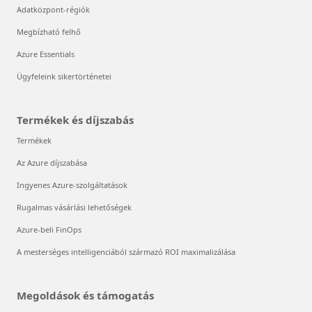
Globális infrastruktúra
Adatközpont-régiók
Megbízható felhő
Azure Essentials
Ügyfeleink sikertörténetei
Termékek és díjszabás
Termékek
Az Azure díjszabása
Ingyenes Azure-szolgáltatások
Rugalmas vásárlási lehetőségek
Azure-beli FinOps
A mesterséges intelligenciából származó ROI maximalizálása
Megoldások és támogatás