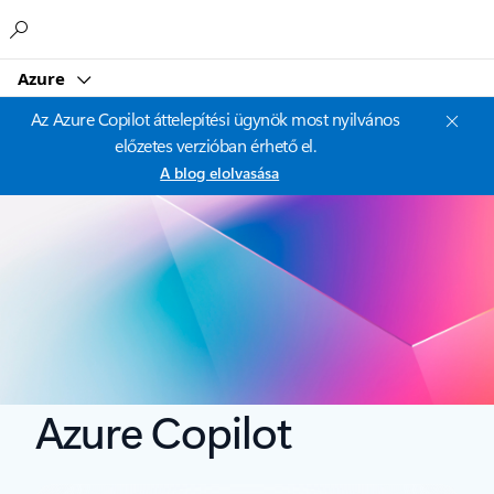
Microsoft
Azure
Az Azure Copilot áttelepítési ügynök most nyilvános
előzetes verzióban érhető el.
A blog elolvasása
Azure Copilot