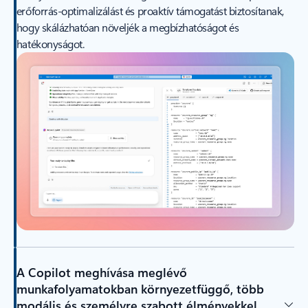
erőforrás-optimalizálást és proaktív támogatást biztosítanak,
hogy skálázhatóan növeljék a megbízhatóságot és
hatékonyságot.
A Copilot meghívása meglévő
munkafolyamatokban környezetfüggő, több
modális és személyre szabott élményekkel