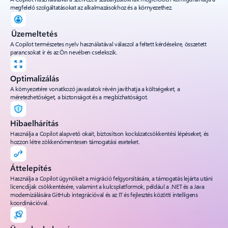
megfelelő szolgáltatásokat az alkalmazásokhoz és a környezethez.
Üzemeltetés
A Copilot természetes nyelv használatával válaszol a feltett kérdésekre, összetett
parancsokat ír és az Ön nevében cselekszik.
Optimalizálás
A környezetére vonatkozó javaslatok révén javíthatja a költségeket, a
méretezhetőséget, a biztonságot és a megbízhatóságot.
Hibaelhárítás
Használja a Copilot alapvető okait, biztosítson kockázatcsökkentési lépéseket, és
hozzon létre zökkenőmentesen támogatási eseteket.
Áttelepítés
Használja a Copilot ügynökeit a migráció felgyorsítására, a támogatás lejárta utáni
licencdíjak csökkentésére, valamint a kulcsplatformok, például a .NET és a Java
modernizálására GitHub integrációval és az IT és fejlesztés közötti intelligens
koordinációval.