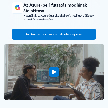
Az Azure-beli futtatás módjának
átalakítása
Használja ki az Azure ügynökök kollektív intelligenciáját egy
AI-segítőtárs segítségével.
Az Azure használatának első lépései