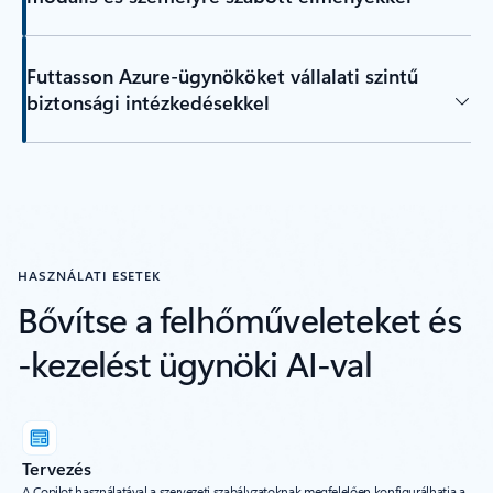
Futtasson Azure-ügynököket vállalati szintű
biztonsági intézkedésekkel
HASZNÁLATI ESETEK
Bővítse a felhőműveleteket és
-kezelést ügynöki AI-val
Tervezés
A Copilot használatával a szervezeti szabályzatoknak megfelelően konfigurálhatja a