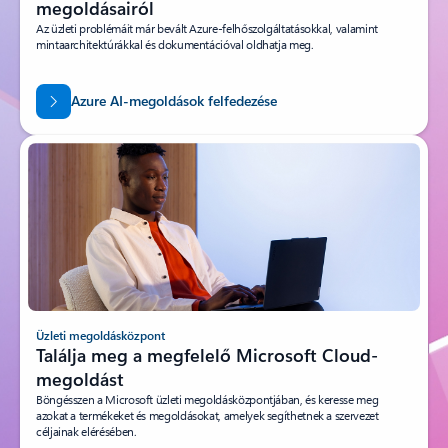
További információ az Azure felhőalapú
megoldásairól
Az üzleti problémáit már bevált Azure-felhőszolgáltatásokkal, valamint
mintaarchitektúrákkal és dokumentációval oldhatja meg.
Azure AI-megoldások felfedezése
Üzleti megoldásközpont
Találja meg a megfelelő Microsoft Cloud-
megoldást
Böngésszen a Microsoft üzleti megoldásközpontjában, és keresse meg
azokat a termékeket és megoldásokat, amelyek segíthetnek a szervezet