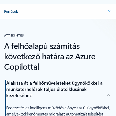
Források
ÁTTEKINTÉS
A felhőalapú számítás
következő határa az Azure
Copilottal
Alakítsa át a felhőműveleteket ügynökökkel a
munkaterhelések teljes életciklusának
kezeléséhez
Fedezze fel az intelligens működés előnyeit az új ügynökökkel,
amelyek zökkenőmentes migrálást, automatizált telepítést,