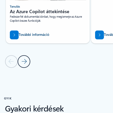
Tanulás
Blog
Az Azure Copilot áttekintése
Az Ignit
Fedezze fel dokumentációinkat, hogy megismerje az Azure
letöltés
Copilot összes funkcióját.
Maradjon napra
híreivel.
További információ
Továb
Előző dia
Következő dia
Vissza a forgótár navigációs vezérlőihez
GYIK