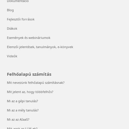
Dokumentáció
Blog
Fejlesztői források
Diákok
Események és webináriumok
Elemzői jelentések, tanulmányok, e-könyvek
Videók
Felhőalapú számítás
Mit nevezünk felhőalapú számításnak?
Mit jelent az, hogy többfelhős?
Mi az a gépi tanulás?
Mi az a mély tanulás?
Mi az az AIaaS?
Mik azok az LLM-ek?