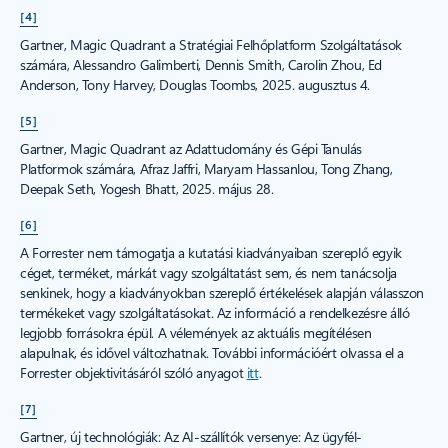
[4]
Gartner, Magic Quadrant a Stratégiai Felhőplatform Szolgáltatások
számára, Alessandro Galimberti, Dennis Smith, Carolin Zhou, Ed
Anderson, Tony Harvey, Douglas Toombs, 2025. augusztus 4.
[5]
Gartner, Magic Quadrant az Adattudomány és Gépi Tanulás
Platformok számára, Afraz Jaffri, Maryam Hassanlou, Tong Zhang,
Deepak Seth, Yogesh Bhatt, 2025. május 28.
[6]
A Forrester nem támogatja a kutatási kiadványaiban szereplő egyik
céget, terméket, márkát vagy szolgáltatást sem, és nem tanácsolja
senkinek, hogy a kiadványokban szereplő értékelések alapján válasszon
termékeket vagy szolgáltatásokat. Az információ a rendelkezésre álló
legjobb forrásokra épül. A vélemények az aktuális megítélésen
alapulnak, és idővel változhatnak. További információért olvassa el a
Forrester objektivitásáról szóló anyagot
itt
.
[7]
Gartner, új technológiák: Az AI-szállítók versenye: Az ügyfél-