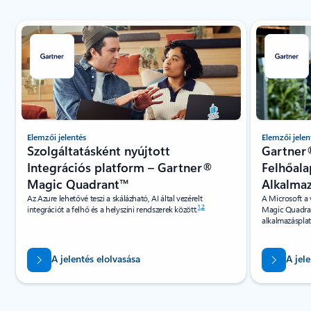
1/5. dia megjelenítése
Elemzői jelentés
Elemzői jelen
Szolgáltatásként nyújtott
Gartner
Integrációs platform – Gartner®
Felhőala
Magic Quadrant™
Alkalma
Az Azure lehetővé teszi a skálázható, AI által vezérelt
A Microsoft a 
1
,
2
integrációt a felhő és a helyszíni rendszerek között.
Magic Quadran
alkalmazáspla
A jelentés elolvasása
A jel