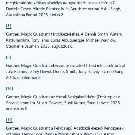
megbízhatóság kritikus akadálya az ügynöki AI bevezetésének7,
Danielle Casey, Alfredo Ramirez IV és Anushree Verma, Akhil Singh,
Aakanksha Bansal. 2025. június 2.
[8]
Gartner, Magic Quadrant tárolókezeléshez, A Dennis Smith, Wataru
Katsurashima, Tony Iams, Lucas Albuquerque, Michael Warrilow,
Stephanie Bauman, 2025. augusztus 6.
[9]
Gartner, Magic Quadrant elemzés az elosztott hibrid infrastruktúráról,
Julia Palmer, Jeffrey Hewitt, Dennis Smith, Tony Harvey, Elaine Zhang,
2025. szeptember 8.
[10]
Gartner, Magic Quadrant az Asztali Szolgáltatásként (Desktop as a
Service) számára, Stuart Downes, Sunil Kumar, Todd Larivee, 2025.
augusztus 11.
[11]
Gartner, Magic Quadrant a Felhőalapú Adatbázis-kezelő Rendszerek
számára, Henry Cook, Ramke Ramakrishnan, Xingyu Gu, Aaron