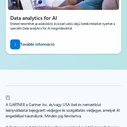
Data analytics for AI
Értéket teremthet az adatokból, és közel valós idejű betekintéseket nyerhet a
speciális Data analytics for AI megoldásokkal.
További információ
[1]
A GARTNER a Gartner Inc. és/vagy USA-beli és nemzetközi
leányvállalatai bejegyzett védjegye és szolgáltatás-védjegye, amelyet itt
engedéllyel használunk. Minden jog fenntartva.