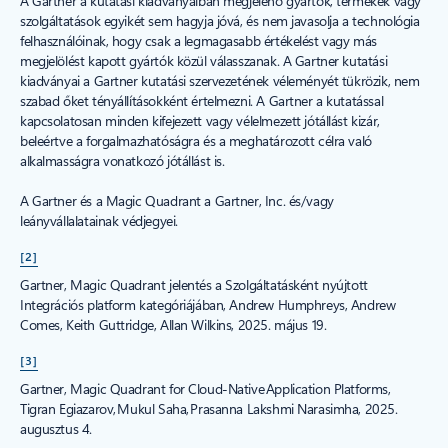
A Gartner a kutatási kiadványaiban megjelenő gyártók, termékek vagy
szolgáltatások egyikét sem hagyja jóvá, és nem javasolja a technológia
felhasználóinak, hogy csak a legmagasabb értékelést vagy más
megjelölést kapott gyártók közül válasszanak. A Gartner kutatási
kiadványai a Gartner kutatási szervezetének véleményét tükrözik, nem
szabad őket tényállításokként értelmezni. A Gartner a kutatással
kapcsolatosan minden kifejezett vagy vélelmezett jótállást kizár,
beleértve a forgalmazhatóságra és a meghatározott célra való
alkalmasságra vonatkozó jótállást is.
A Gartner és a Magic Quadrant a Gartner, Inc. és/vagy
leányvállalatainak védjegyei.
[2]
Gartner, Magic Quadrant jelentés a Szolgáltatásként nyújtott
Integrációs platform kategóriájában, Andrew Humphreys, Andrew
Comes, Keith Guttridge, Allan Wilkins, 2025. május 19.
[3]
Gartner, Magic Quadrant for Cloud-Native Application Platforms,
Tigran Egiazarov, Mukul Saha, Prasanna Lakshmi Narasimha, 2025.
augusztus 4.