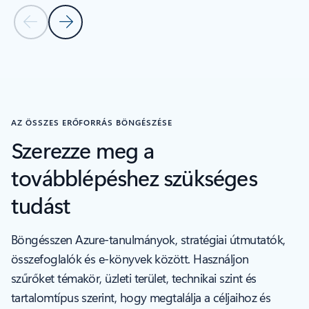
Előző dia
Következő dia
Vissza az Iparági elismerések – Forgótár navigációs vezérlőkhöz
AZ ÖSSZES ERŐFORRÁS BÖNGÉSZÉSE
Szerezze meg a
továbblépéshez szükséges
tudást
Böngésszen Azure-tanulmányok, stratégiai útmutatók,
összefoglalók és e-könyvek között. Használjon
szűrőket témakör, üzleti terület, technikai szint és
tartalomtípus szerint, hogy megtalálja a céljaihoz és