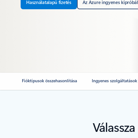
Használatalapú fizetés
Az Azure ingyenes kipróbá
Fióktípusok összehasonlítása
Ingyenes szolgáltatások
Válassza