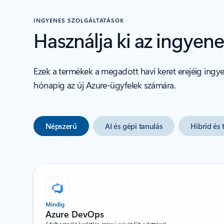
INGYENES SZOLGÁLTATÁSOK
Használja ki az ingyen
Ezek a termékek a megadott havi keret erejéig ing
hónapig az új Azure-ügyfelek számára.
Népszerű
AI és gépi tanulás
Hibrid és
Mindig
Azure DevOps