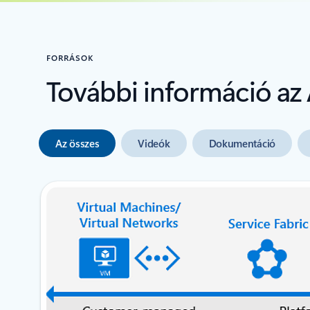
FORRÁSOK
További információ az 
Az összes
Videók
Dokumentáció
következő dia