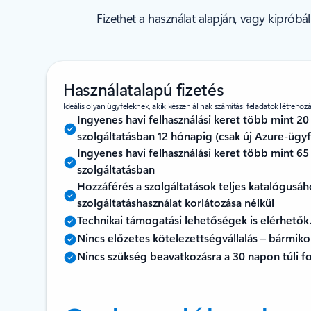
Fizethet a használat alapján, vagy kipróbá
Használatalapú fizetés
Ideális olyan ügyfeleknek, akik készen állnak számítási feladatok létrehozá
Ingyenes havi felhasználási keret több mint 2
szolgáltatásban 12 hónapig (csak új Azure-ügy
Ingyenes havi felhasználási keret több mint 6
szolgáltatásban
Hozzáférés a szolgáltatások teljes katalógusáh
szolgáltatáshasználat korlátozása nélkül
Technikai támogatási lehetőségek is elérhetők
Nincs előzetes kötelezettségvállalás – bármik
Nincs szükség beavatkozásra a 30 napon túli fo