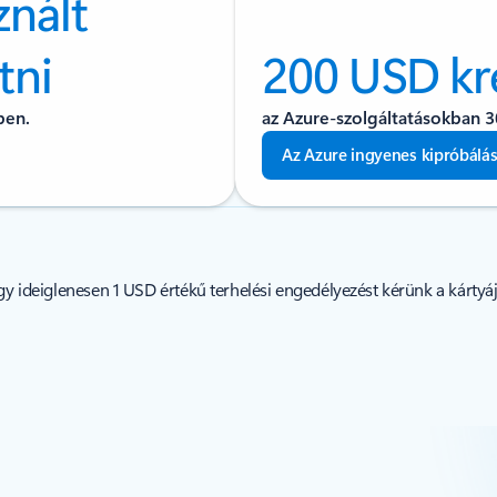
znált
tni
200 USD kr
ben.
az Azure-szolgáltatásokban 3
Az Azure ingyenes kipróbálá
ogy ideiglenesen 1 USD értékű terhelési engedélyezést kérünk a kártyá