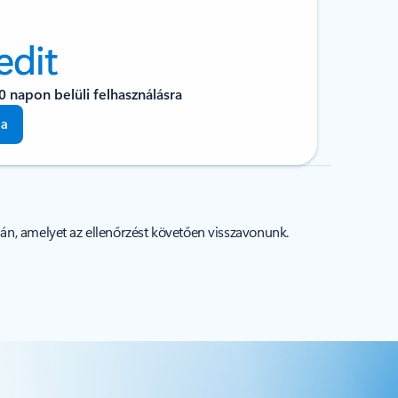
edit
0 napon belüli felhasználásra
sa
ján, amelyet az ellenőrzést követően visszavonunk.