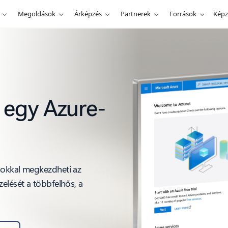
Megoldások
Árképzés
Partnerek
Források
Képz
n egy Azure-
sokkal megkezdheti az
elését a többfelhős, a