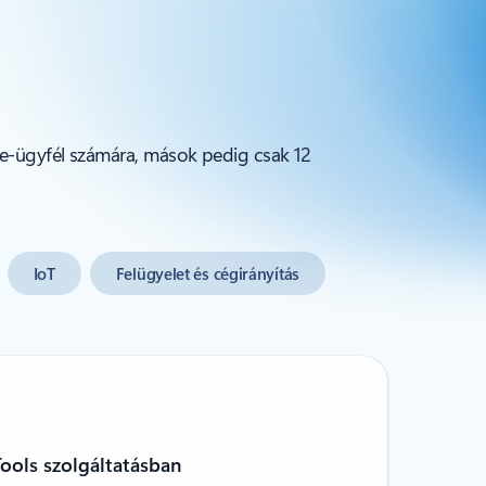
re-ügyfél számára, mások pedig csak 12
IoT
Felügyelet és cégirányítás
ools szolgáltatásban