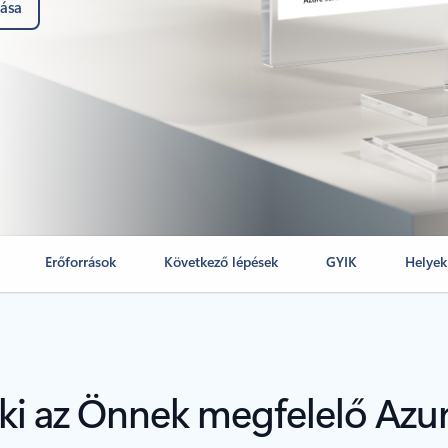
lása
Erőforrások
Következő lépések
GYIK
Helyek
 ki az Önnek megfelelő Azur