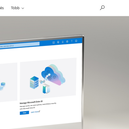
és
Több