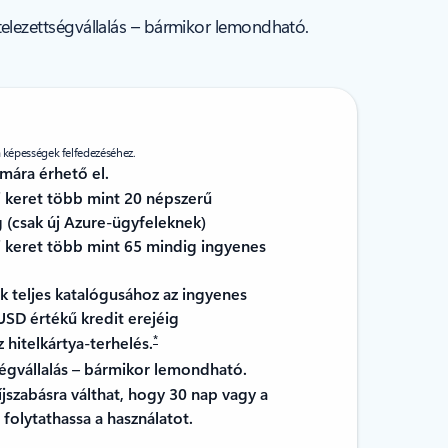
ötelezettségvállalás – bármikor lemondható.
a képességek felfedezéséhez.
mára érhető el.
i keret több mint 20 népszerű
 (csak új Azure-ügyfeleknek)
si keret több mint 65 mindig ingyenes
k teljes katalógusához az ingyenes
 USD értékű kredit erejéig
*
 hitelkártya-terhelés.
ségvállalás – bármikor lemondható.
íjszabásra válthat, hogy 30 nap vagy a
s folytathassa a használatot.