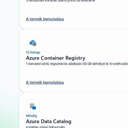
5 felhasználó korlátlan számú privát Git-adattárral
A termék bemutatása
12 hónap
Azure Container Registry
1 standard szintű regisztrációs adatbázis 100 GB tárhellyel és 10 webhookk
A termék bemutatása
Mindig
Azure Data Catalog
Korlátlan számú felhasználó