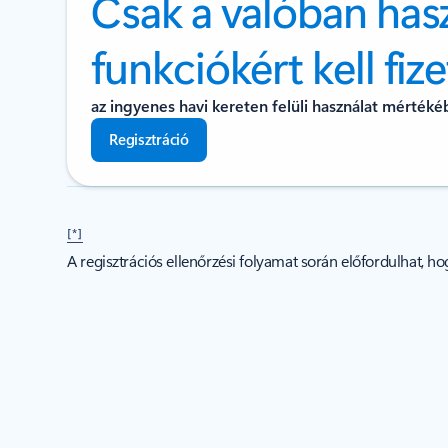
Csak a valóban has
funkciókért kell fize
az ingyenes havi kereten felüli használat mértéké
Regisztráció
[*]
A regisztrációs ellenőrzési folyamat során előfordulhat, h