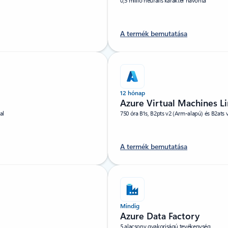
0,5 millió neurális karakter havonta
A termék bemutatása
12 hónap
Azure Virtual Machines 
al
750 óra B1s, B2pts v2 (Arm-alapú) és B2ats
A termék bemutatása
Mindig
Azure Data Factory
5 alacsony gyakoriságú tevékenység