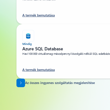
A termék bemutatása
Mindig
Azure SQL Database
Havi 100 000 virtuálismag-másodpercnyi kiszolgáló nélküli SQL-adatbázis-
A termék bemutatása
Vissza a lapokra
Az összes ingyenes szolgáltatás megjelenítése