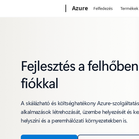
Microsoft
Azure
Felfedezés
Termékek
Fejlesztés a felhőbe
fiókkal
A skálázható és költséghatékony Azure-szolgáltatá
alkalmazások létrehozását, üzembe helyezését és kez
helyszíni és a peremhálózati környezetekben is.