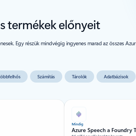
es termékek előnyeit
yenesek. Egy részük mindvégig ingyenes marad az összes Azu
 többfelhős
Számítás
Tárolók
Adatbázisok
Mindig
Azure Speech a Foundry T