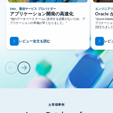
DBA、通信サービス プロバイダー
エンジニアリ
アプリケーション開発の高速化
Orac
"他のデータベース チームに依存する必要がないため、ア
"[Azure Dat
プリケーションの準備が早くなりました。"
プリケーショ
[役立ちました
レビュー全文を読む
レビ
前のスライド
次のスライド
リソース - チュートリアル タブ セクションに戻る
お客様事例