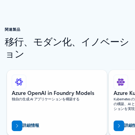
関連製品
移行、モダン化、イノベーシ
ョン
スライド 1/5 を表示中
Azure OpenAI in Foundry Models
Azure Ku
独自の生成 AI アプリケーションを構築する
Kuberne
の構築、AI
ションを実現
詳細情報
詳細