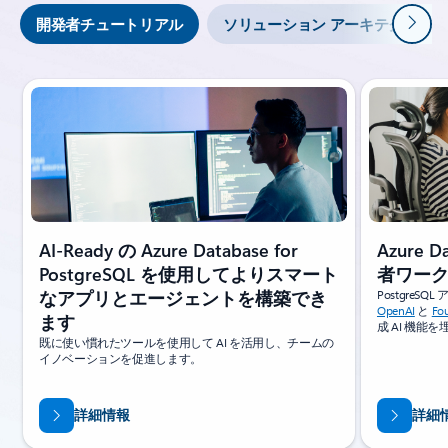
次
開発者チュートリアル
ソリューション アーキテクチャ
スライド {0} {1} インジケーター
Azure D
AI-Ready の Azure Database for
者ワー
PostgreSQL を使用してよりスマート
Postgre
なアプリとエージェントを構築でき
OpenAI
と
Fo
ます
成 AI 機
既に使い慣れたツールを使用して AI を活用し、チームの
イノベーションを促進します。
詳細情報
詳細