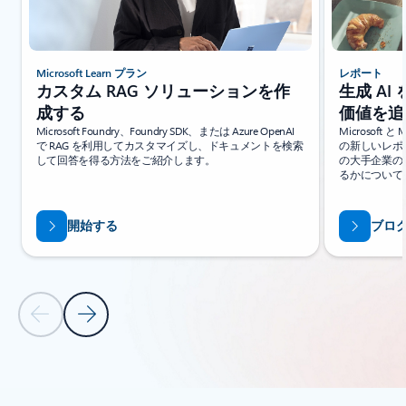
Microsoft Learn プラン
レポート
カスタム RAG ソリューションを作
生成 A
成する
価値を追
Microsoft Foundry、Foundry SDK、または Azure OpenAI
Microsoft と 
で RAG を利用してカスタマイズし、ドキュメントを検索
の新しいレポ
して回答を得る方法をご紹介します。
の大手企業の
るかについて
開始する
ブロ
前のスライド
次のスライド
[リソース] セクションに戻る