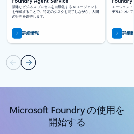
Foundry Agent Service
Foundry
複雑なビジネス プロセスを自動化する AI エージェント
エージェント
を作成することで、特定のタスクを完了しながら、人間
デルについて
の管理を維持します。
詳細情報
詳細
前のスライド
次のスライド
[関連製品] セクションに戻る
Microsoft Foundry の使用を
開始する