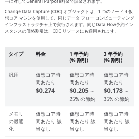
ーに対してGeneral Purpose料金で課金されます。
Change Data Capture (CDC) オブジェクトは、1 つのノード 4 仮
想コア マシンを使用して、同じデータ フロー コンピューティング
インフラストラクチャ上で実行されます。同じData Flow予約イン
スタンスの価格割引は、CDC リソースにも適用されます。
タイプ
料金
1 年予約
3 年予約
(% 割引)
(% 割引)
汎用
仮想コア時
仮想コア時
仮想コア時
間あたり
間あたり
間あたり
$0.274
$0.205
$0.178
～
～
25% の節約
35% の節約
メモリ
仮想コア時
仮想コア時
仮想コア時
の最適
間あたり
該
間あたり
該
間あたり
該
化
当なし
当なし
当なし