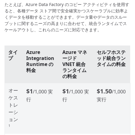
たとえば、Azure Data Factory のコピー アクティビティを使用す
ると、各種データ ストア間で安全確実かつスケーラブルに効率よ
くデータを移動することができます。データ量やデータのスルー
プットに関するニーズの高まりに合わせて、統合ランタイムでス
ケールアウトし、これらのニーズに対応できます。
タイ
Azure
Azure マネ
セルフホステ
プ
Integration
ージド
ッド統合ラン
Runtime の
VNET 統合
タイムの料金
料金
ランタイム
の料金
オー
$1
$1
$1.50
/1,000 実
/1,000 実
/1,000
ケス
行
行
実行
トレ
ーシ
ョン
1