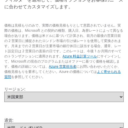
に合わせてカスタマイズします。
価格は見積もりのみで、実際の価格見積もりとして意図されていません。実
際の価格は、Microsoft との契約の種類、購入日、為替レートによって異なる
場合があります。価格は米ドルに基づいて計算され、前月の最後の営業日前
の 2 営業日に捕捉されたロンドン市場の引け値レートを使用して変換されま
す。月末までの 2 営業日が主要市場の銀行休日に該当する場合、通常、レー
ト設定日は 2 営業日の直前の日です。このレートは、今後 1 か月間のすべて
のトランザクションに適用されます。
Azure 料金計算ツール
にサインインし
て、Microsoft の現在のプログラムまたはオファーに基づく価格を確認しま
す。価格の詳細については、
Azure 営業担当者
にお問い合わせいただくか、
価格見積もりを要求してください。Azure の価格については
よく寄せられる
質問
を参照してください。
リージョン:
通貨: