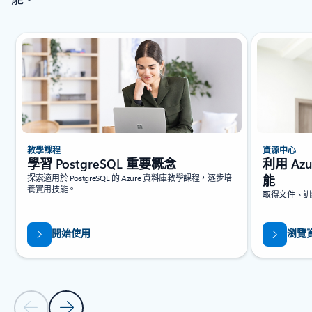
新投影片已顯示
教學課程
資源中心
學習 PostgreSQL 重要概念
利用 A
探索適用於 PostgreSQL 的 Azure 資料庫教學課程，逐步培
能
養實用技能。
取得文件、訓練
開始使用
瀏覽
上一張投影片
下一張投影片