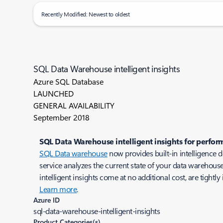
Recently Modified: Newest to oldest
SQL Data Warehouse intelligent insights
Azure SQL Database
LAUNCHED
GENERAL AVAILABILITY
September 2018
SQL Data Warehouse intelligent insights for perf
SQL Data warehouse
now provides built-in intelligence 
service analyzes the current state of your data warehous
intelligent insights come at no additional cost, are tight
Learn more
.
Azure ID
sql-data-warehouse-intelligent-insights
Product Categories(s)