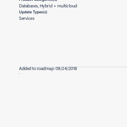
Databases, Hybrid + multicloud
Update Types(s)
Services
Added to roadmap:
09/24/2018
|
Last modified:
09/24/2018
Share