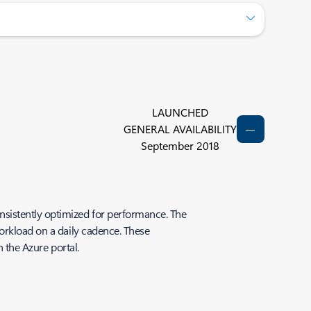
LAUNCHED
GENERAL AVAILABILITY
September 2018
nsistently optimized for performance. The
orkload on a daily cadence. These
h the Azure portal.