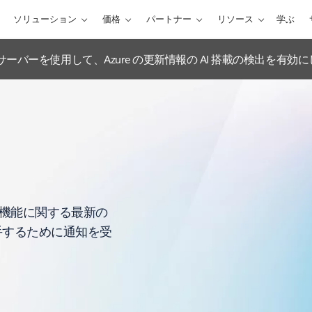
ソリューション
価格
パートナー
リソース
学ぶ
ations MCP サーバーを使用して、Azure の更新情報の AI 搭載の検出を有
や機能に関する最新の
手するために通知を受