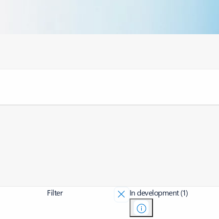
Filter
In development (1)