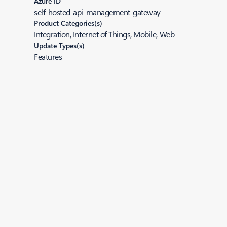
Azure ID
self-hosted-api-management-gateway
Product Categories(s)
Integration, Internet of Things, Mobile, Web
Update Types(s)
Features
Added to roadmap:
04/15/2019
|
Last modified:
04/15/2019
Share