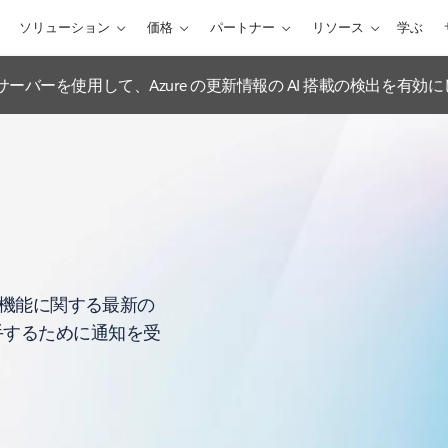
ソリューション
価格
パートナー
リソース
学ぶ
ations MCP サーバーを使用して、Azure の更新情報の AI 搭載の検出を有
や機能に関する最新の
手するために通知を受