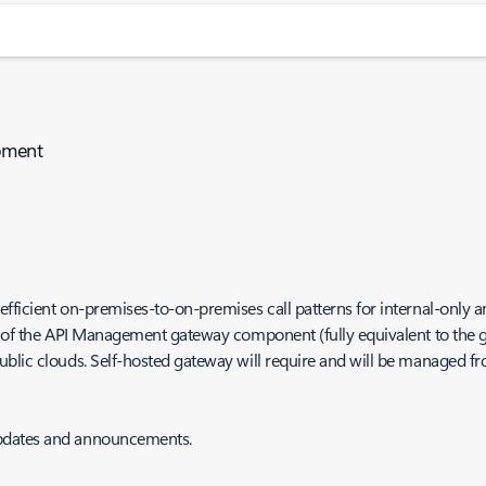
pment
ficient on-premises-to-on-premises call patterns for internal-only an
n of the API Management gateway component (fully equivalent to the g
public clouds. Self-hosted gateway will require and will be managed
updates and announcements.