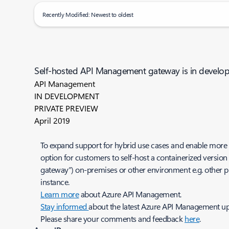
Recently Modified: Newest to oldest
Self-hosted API Management gateway is in develo
API Management
IN DEVELOPMENT
PRIVATE PREVIEW
April 2019
To expand support for hybrid use cases and enable more ef
option for customers to self-host a containerized versio
gateway”) on-premises or other environment e.g. other 
instance.
Learn more
about Azure API Management.
Stay informed
about the latest Azure API Management 
Please share your comments and feedback
here
.