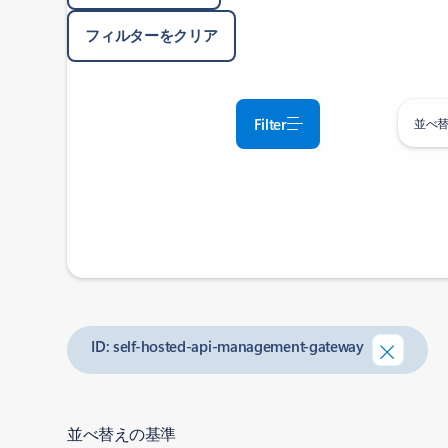
フィルターをクリア
Filter
並べ
ID: self-hosted-api-management-gateway
並べ替えの基準