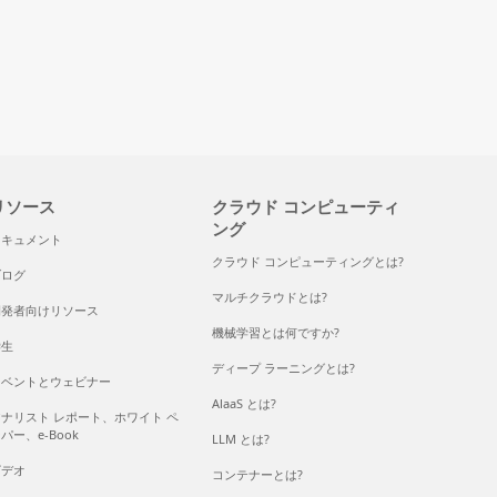
リソース
クラウド コンピューティ
ング
ドキュメント
クラウド コンピューティングとは?
ブログ
マルチクラウドとは?
開発者向けリソース
機械学習とは何ですか?
学生
ディープ ラーニングとは?
イベントとウェビナー
AlaaS とは?
ナリスト レポート、ホワイト ペ
パー、e-Book
LLM とは?
ビデオ
コンテナーとは?