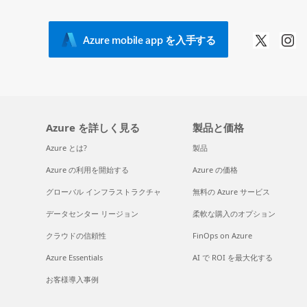
Azure mobile app を入手する
Azure を詳しく見る
製品と価格
Azure とは?
製品
Azure の利用を開始する
Azure の価格
グローバル インフラストラクチャ
無料の Azure サービス
データセンター リージョン
柔軟な購入のオプション
クラウドの信頼性
FinOps on Azure
Azure Essentials
AI で ROI を最大化する
お客様導入事例