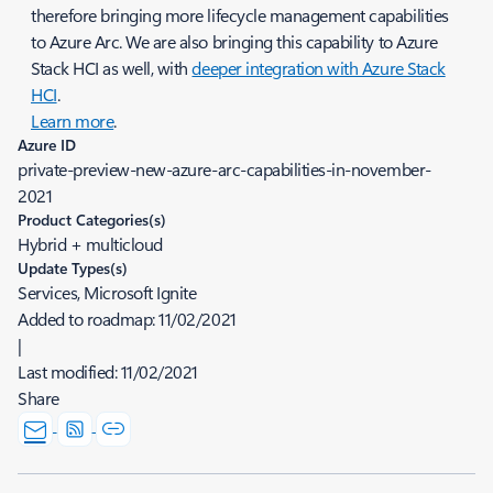
therefore bringing more lifecycle management capabilities
to Azure Arc. We are also bringing this capability to Azure
Stack HCI as well, with
deeper integration with Azure Stack
HCI
.
Learn more
.
Azure ID
private-preview-new-azure-arc-capabilities-in-november-
2021
Product Categories(s)
Hybrid + multicloud
Update Types(s)
Services, Microsoft Ignite
Added to roadmap:
11/02/2021
|
Last modified:
11/02/2021
Share