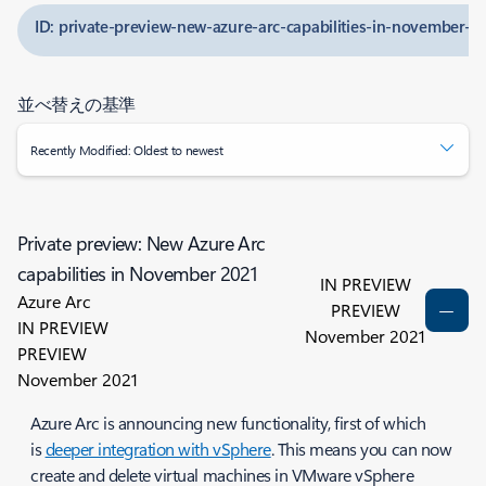
ID: private-preview-new-azure-arc-capabilities-in-november-2
並べ替えの基準
Recently Modified: Oldest to newest
Private preview: New Azure Arc
capabilities in November 2021
IN PREVIEW
Azure Arc
PREVIEW
IN PREVIEW
November 2021
PREVIEW
November 2021
Azure Arc is announcing new functionality, first of which
is
deeper integration with vSphere
. This means you can now
create and delete virtual machines in VMware vSphere