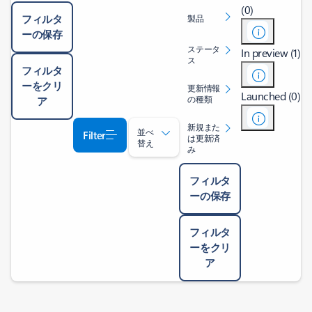
(0)
フィルタ
製品
ーの保存
ステータ
In preview (1)
ス
フィルタ
ーをクリ
更新情報
Launched (0)
の種類
ア
新規また
並べ
Filter
は更新済
替え
み
フィルタ
ーの保存
フィルタ
ーをクリ
ア