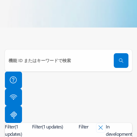
Filter
(1
Filter
(1 updates)
Filter
In
updates)
development