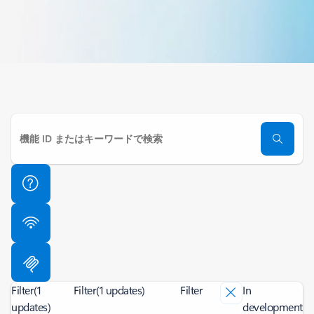
Filter
(1
Filter
(1 updates)
Filter
In
updates)
development