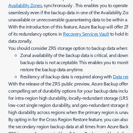
Availability Zones
,
synchronously
. This enables you to operate
seamlessly even if the backup data in one of the Availability Zones
unavailable or unrecoverable guaranteeing data to be within a re
With the introduction of this feature, Azure Backup will offer ZRS
of its redundancy options in
Recovery Services Vault
to hold its 
data zonally.
You should consider ZRS storage option to backup data when:
Zonal availability of the backup data is critical, and downti
backup data is not acceptable. This enables you to monito
restore the backup data anytime.
Resiliency of backup data is required along with
Data resi
With the release of the ZRS public preview, Azure Backup offers 
compelling set of durability options for your backup data includ
for intra-region high durability
, locally-redundant storage (LRS) f
low-cost single region durability, and geo-redundant storage (GR
high durability across regions when the primary region is unavail
By opting in for the Cross Region Restore feature, you can also a
the secondary region backup data at all times from Azure Backup