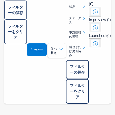
(0)
フィルタ
製品
ーの保存
ステータ
In preview (1)
ス
フィルタ
ーをクリ
更新情報
Launched (0)
の種類
ア
新規また
並べ
Filter
は更新済
替え
み
フィルタ
ーの保存
フィルタ
ーをクリ
ア