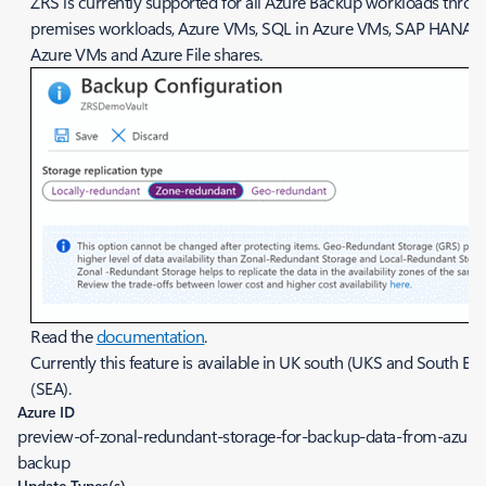
ZRS is currently supported for all Azure Backup workloads thro
premises workloads, Azure VMs, SQL in Azure VMs, SAP HANA i
Azure VMs and Azure File shares.
Read the
documentation
.
Currently this feature is available in UK south (UKS and South Eas
(SEA).
Azure ID
preview-of-zonal-redundant-storage-for-backup-data-from-azure
backup
Update Types(s)