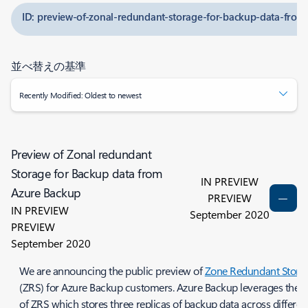
ID: preview-of-zonal-redundant-storage-for-backup-data-fro
並べ替えの基準
Recently Modified: Oldest to newest
Preview of Zonal redundant
Storage for Backup data from
IN PREVIEW
Azure Backup
PREVIEW
IN PREVIEW
September 2020
PREVIEW
September 2020
We are announcing the public preview of
Zone Redundant Stora
(ZRS) for Azure Backup customers. Azure Backup leverages the 
of ZRS which stores three replicas of backup data across differen