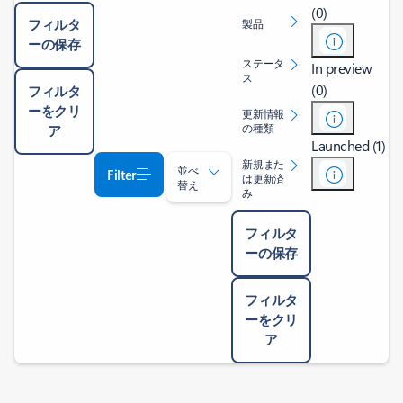
(0)
フィルタ
製品
ーの保存
ステータ
In preview
ス
(0)
フィルタ
ーをクリ
更新情報
の種類
ア
Launched (1)
新規また
並べ
Filter
は更新済
替え
み
フィルタ
ーの保存
フィルタ
ーをクリ
ア