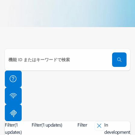
Filter
(1
Filter
(1 updates)
Filter
In
updates)
development