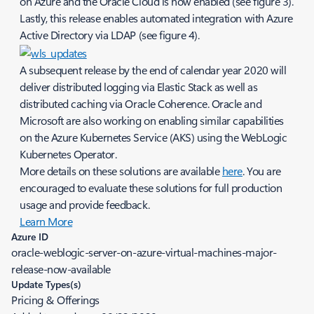
on Azure and the Oracle Cloud is now enabled (see figure 3).
Lastly, this release enables automated integration with Azure
Active Directory via LDAP (see figure 4).
A subsequent release by the end of calendar year 2020 will
deliver distributed logging via Elastic Stack as well as
distributed caching via Oracle Coherence. Oracle and
Microsoft are also working on enabling similar capabilities
on the Azure Kubernetes Service (AKS) using the WebLogic
Kubernetes Operator.
More details on these solutions are available
here
. You are
encouraged to evaluate these solutions for full production
usage and provide feedback.
Learn More
Azure ID
oracle-weblogic-server-on-azure-virtual-machines-major-
release-now-available
Update Types(s)
Pricing & Offerings