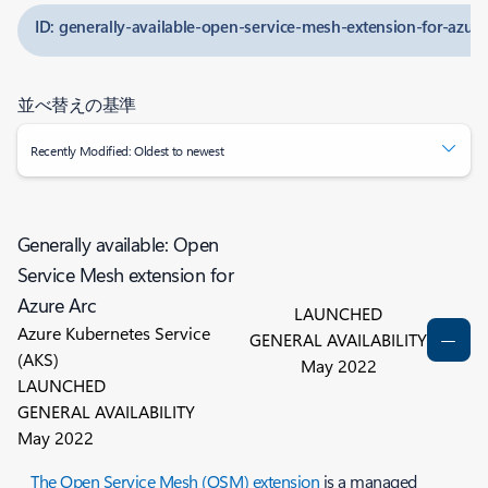
ID: generally-available-open-service-mesh-extension-for-azure
並べ替えの基準
Recently Modified: Oldest to newest
Generally available: Open
Service Mesh extension for
Azure Arc
LAUNCHED
Azure Kubernetes Service
GENERAL AVAILABILITY
(AKS)
May 2022
LAUNCHED
GENERAL AVAILABILITY
May 2022
The Open Service Mesh (OSM) extension
is a managed