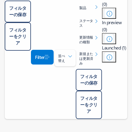
(0)
フィルタ
製品
ーの保存
ステータ
In preview
ス
(0)
フィルタ
ーをクリ
更新情報
の種類
ア
Launched (1)
新規また
並べ
Filter
は更新済
替え
み
フィルタ
ーの保存
フィルタ
ーをクリ
ア