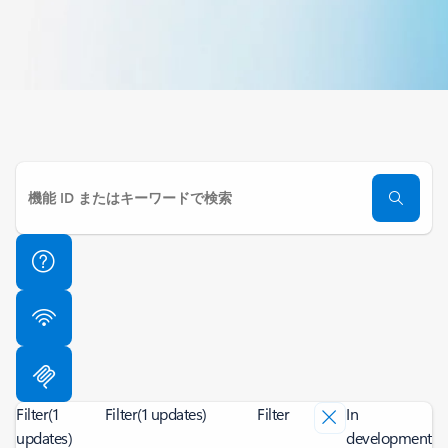
Filter
(1
Filter
(1 updates)
Filter
In
updates)
development