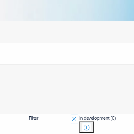
Filter
In development (0)