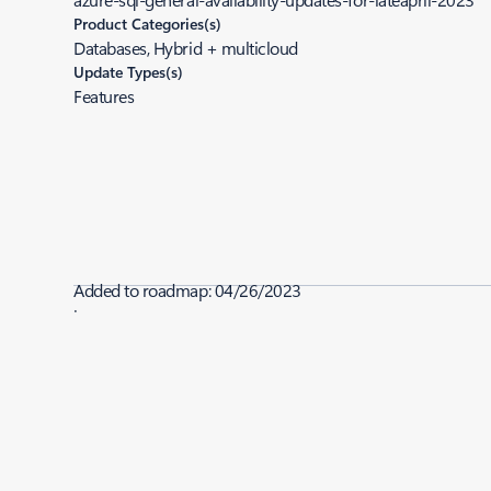
Product Categories(s)
Databases, Hybrid + multicloud
Update Types(s)
Features
Added to roadmap:
04/26/2023
|
Last modified:
04/26/2023
Share