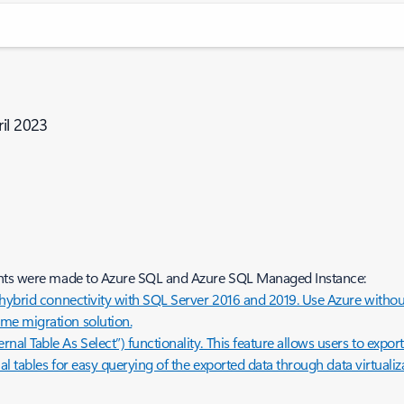
ril 2023
ments were made to Azure SQL and Azure SQL Managed Instance:
hybrid connectivity with SQL Server 2016 and 2019. Use Azure without
me migration solution.
 Table As Select”) functionality. This feature allows users to export
l tables for easy querying of the exported data through data virtualiz