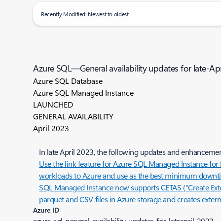
Recently Modified: Newest to oldest
Azure SQL—General availability updates for late-Ap
Azure SQL Database
Azure SQL Managed Instance
LAUNCHED
GENERAL AVAILABILITY
April 2023
In late April 2023, the following updates and enhance
Use the link feature for Azure SQL Managed Instance for 
workloads to Azure and use as the best minimum downti
SQL Managed Instance now supports CETAS (“Create External
parquet and CSV files in Azure storage and creates externa
Azure ID
azure-sql-general-availability-updates-for-lateapril-2023