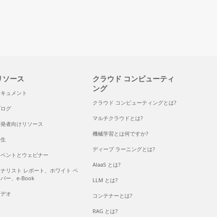
リソース
クラウド コンピューティ
ング
ドキュメント
クラウド コンピューティングとは?
ブログ
マルチクラウドとは?
開発者向けリソース
機械学習とは何ですか?
学生
ディープ ラーニングとは?
イベントとウェビナー
AlaaS とは?
ナリスト レポート、ホワイト ペ
パー、e-Book
LLM とは?
ビデオ
コンテナーとは?
RAG とは?