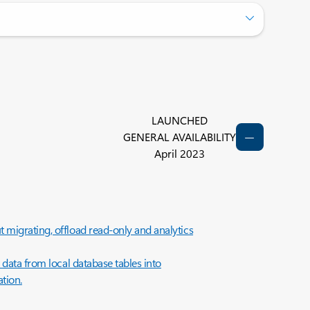
LAUNCHED
GENERAL AVAILABILITY
April 2023
 migrating, offload read-only and analytics
 data from local database tables into
ation.