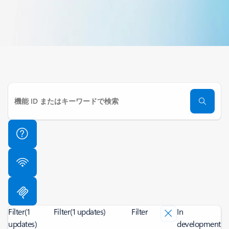
Filter
(1
Filter
(1 updates)
Filter
In
updates)
development