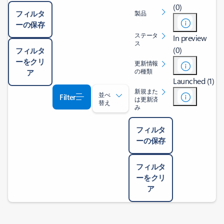
(0)
フィルタ
製品
ーの保存
ステータ
In preview
ス
(0)
フィルタ
ーをクリ
更新情報
の種類
ア
Launched (1)
新規また
並べ
Filter
は更新済
替え
み
フィルタ
ーの保存
フィルタ
ーをクリ
ア