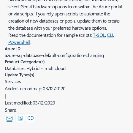
select Gen 4 hardware options from within the Azure portal
or via scripts. If you rely upon scripts to automate the
creation of new databases or pools, update them to create
the database with your preferred hardware options.
Read the documentation for sample scripts:
T-SQL
,
CLI
,
PowerShell
.
Azure ID
azure-sql-database-default-configuration-changing
Product Categories(s)
Databases, Hybrid + multicloud
Update Types(s)
Services
Added to roadmap:
03/12/2020
|
Last modified:
03/12/2020
Share