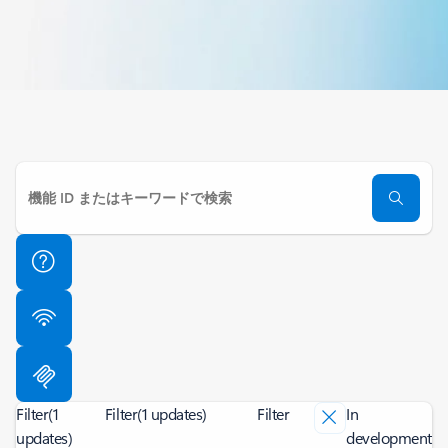
Filter
(1
Filter
(1 updates)
Filter
In
updates)
development