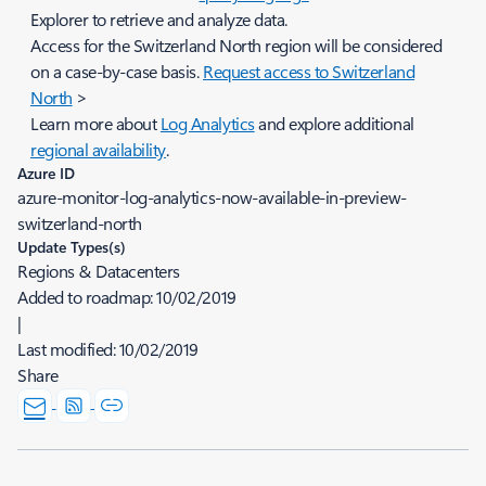
Explorer to retrieve and analyze data.
Access for the Switzerland North region will be considered
on a case-by-case basis.
Request access to Switzerland
North
>
Learn more about
Log Analytics
and explore additional
regional availability
.
Azure ID
azure-monitor-log-analytics-now-available-in-preview-
switzerland-north
Update Types(s)
Regions & Datacenters
Added to roadmap:
10/02/2019
|
Last modified:
10/02/2019
Share