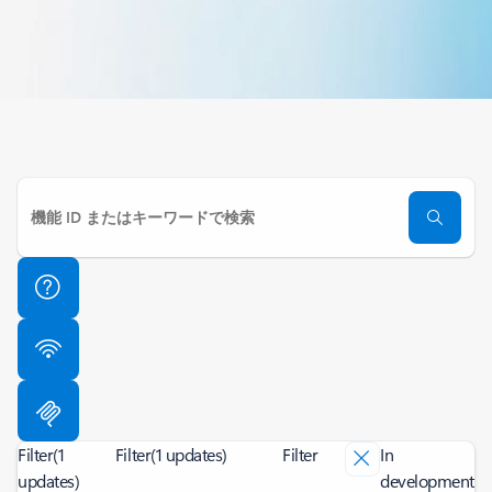
Filter
(1
Filter
(1 updates)
Filter
In
updates)
development