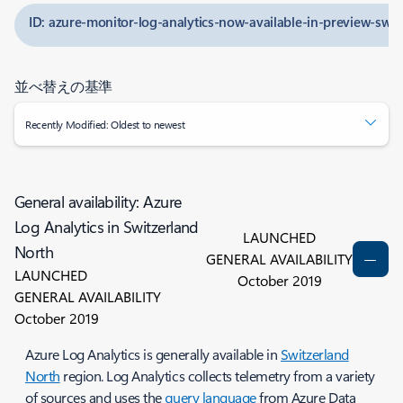
ID: azure-monitor-log-analytics-now-available-in-preview-swit
並べ替えの基準
Recently Modified: Oldest to newest
General availability: Azure
Log Analytics in Switzerland
LAUNCHED
North
GENERAL AVAILABILITY
LAUNCHED
October 2019
GENERAL AVAILABILITY
October 2019
Azure Log Analytics is generally available in
Switzerland
North
region. Log Analytics collects telemetry from a variety
of sources and uses the
query language
from Azure Data