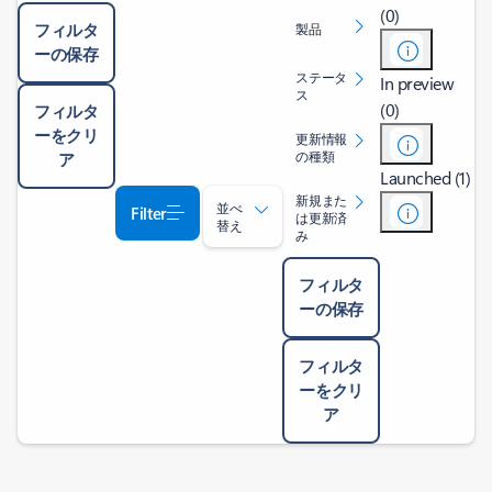
(0)
フィルタ
製品
ーの保存
ステータ
In preview
ス
(0)
フィルタ
ーをクリ
更新情報
の種類
ア
Launched (1)
新規また
並べ
Filter
は更新済
替え
み
フィルタ
ーの保存
フィルタ
ーをクリ
ア