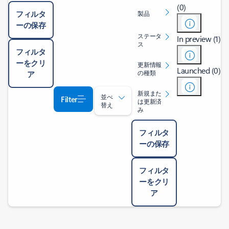
(0)
フィルタ
製品
ーの保存
ステータ
In preview (1)
ス
フィルタ
ーをクリ
更新情報
Launched (0)
の種類
ア
新規また
並べ
Filter
は更新済
替え
み
フィルタ
ーの保存
フィルタ
ーをクリ
ア