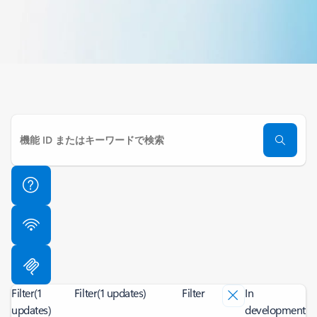
Filter
(1
Filter
(1 updates)
Filter
In
updates)
development