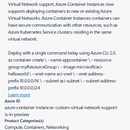
Virtual Network support, Azure Container Instances now
supports deploying containers to new or existing Azure
Virtual Networks. Azure Container Instances containers can
have secure communication with other resources, such as
Azure Kubernetes Service clusters, residing in the same
virtual network.
Deploy with a single command today using Azure CLI 2.0.
az container create \ --name appcontainer \ --resource-
group myResourceGroup \ --image microsoft/aci-
helloworld \ --vnet-name aci-vnet \ --vnet-address-
prefix 10.0.0.0/16 \ --subnet aci-subnet \ --subnet-address-
prefix 10.0.0.0/24
Learn more
Azure ID
azure-container-instances-custom-virtual-network-support-
is-in-preview
Product Categories(s)
Compute, Containers, Networking